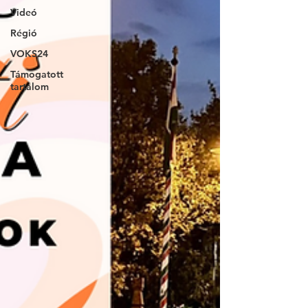
Videó
Régió
VOKS24
Támogatott
tartalom