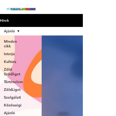
Hírek
Ajánló
Minden
cikk
Interjú
Kultúra
Zöld
Sződliget
Történelem
ZöldLiget
Szolgálati
Közösségi
Ajánló