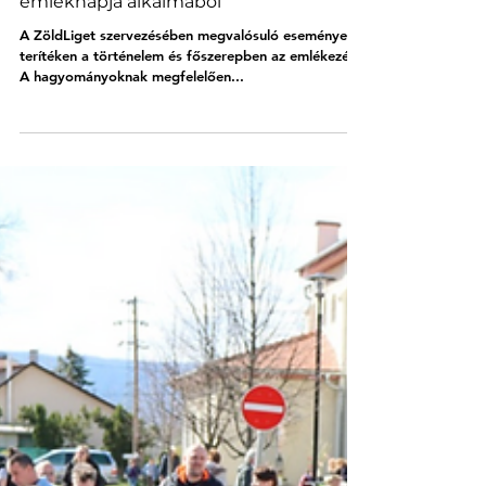
Sződligetiek.hu
2025. febr. 15.
1 perc olvasás
Kutató tart előadást Sződligeten a
kommunizmus áldozatainak
emléknapja alkalmából
A ZöldLiget szervezésében megvalósuló eseményen a
terítéken a történelem és főszerepben az emlékezés.
A hagyományoknak megfelelően...