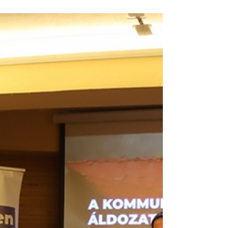
Lel-Tár együttes
Az Ikarosz című lemezt bár októberben jelentették
meg, a számos sződligeti vonatkozással rendelkező
zenekar most adja elő először élőben....