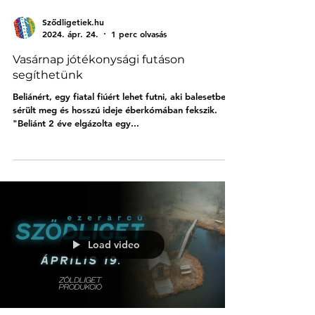
Sződligetiek.hu
2024. ápr. 24.
1 perc olvasás
Vasárnap jótékonysági futáson
segíthetünk
Beliánért, egy fiatal fiúért lehet futni, aki balesetben
sérült meg és hosszú ideje éberkómában fekszik.
"Beliánt 2 éve elgázolta egy...