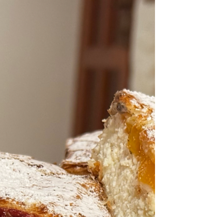
Zahorecz Bence
2024. márc. 10.
1 perc olvasás
Tavaszi mulatságot rendeznek a
hétvégén Sződligeten
Autentikus, fiatalokból álló zenekar lép fel,
táncoktatás és gyerekprogram is, nem érdemes
kihagyni. Első alkalommal rendeznek Tavaszi...