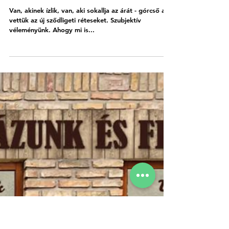
Manczur Mátyás - Ókovács Benedek
2024. febr. 20.
2 perc olvasás
Leteszteltük a rétest, ami sok
sződligetit lázban tart
Van, akinek ízlik, van, aki sokallja az árát - górcső alá
vettük az új sződligeti réteseket. Szubjektív
véleményünk. Ahogy mi is...