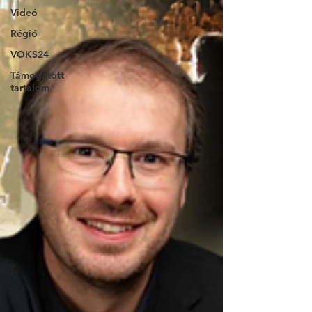
Videó
Régió
VOKS24
Támogatott
tartalom