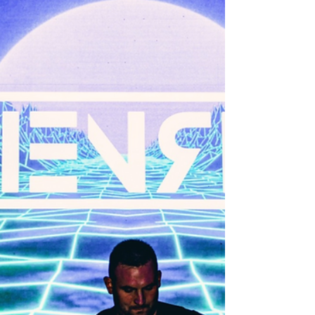
Sződligeti Operagála és Kulturális
Napok programjai iránt
Minden korábbinál több az érdeklődő, felpezsdült a
sződligeti közösségi élet. Több estén keresztül, sok
száz, egyes becslések szerint...