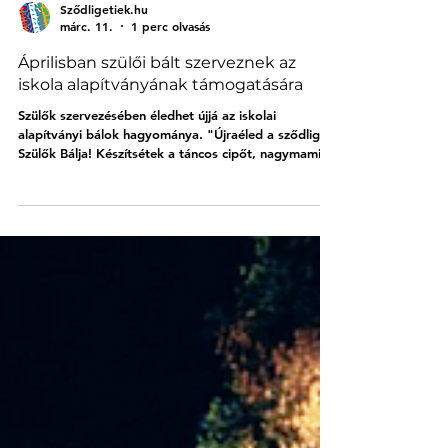
Sződligetiek.hu
márc. 11.
1 perc olvasás
Áprilisban szülői bált szerveznek az
iskola alapítványának támogatására
Szülők szervezésében éledhet újjá az iskolai
alapítványi bálok hagyománya. "Újraéled a sződligeti
Szülők Bálja! Készítsétek a táncos cipőt, nagymamit a
gyerekekhez, hívjátok a legjobb társaságot, és
mulassatok hajnalig!" - olvasható a közösségi
médiában közzétett esemény leírása, amihez a
szervezők hozzáteszik, hogy olyan este lesz, ahol
apuból és anyuból újra táncpartner lehet, amikor a
zenekar csak a mi kedvünkre játssza majd a legjobb
slágereket. Az este 19 órakor kezdődik