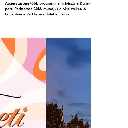
Sződligetiek.hu
2025. aug. 5.
1 perc olvasás
DJ. Henryk fellépésével lesz utcabál a
Parkterasz Büfénél
Augusztusban több programmal is készül a Duna-
parti Parkterasz Büfé, mutatjuk a részleteket. A
hónapban a Parkterasz Büfében több...