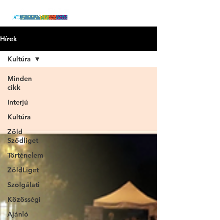
Hírek
Kultúra
Minden
cikk
Interjú
Kultúra
Zöld
Sződliget
Történelem
ZöldLiget
Szolgálati
Közösségi
Ajánló