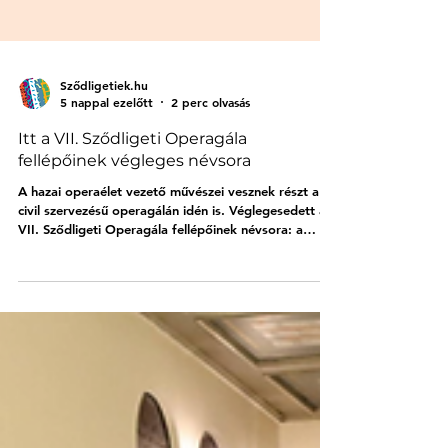
Sződligetiek.hu
5 nappal ezelőtt
2 perc olvasás
Itt a VII. Sződligeti Operagála
fellépőinek végleges névsora
A hazai operaélet vezető művészei vesznek részt a
civil szervezésű operagálán idén is. Véglegesedett a
VII. Sződligeti Operagála fellépőinek névsora: a
fellépők között Nánási Helga helyett Boross Csilla
szopránénekest látjuk, ugyanis a szervezők közlése
szerint Nánási Helga a gála időpontjában máshol lép
fel. Tenorként László Boldizsár tér vissza Sződligetre,
aki 2022-ben is fellépett az akkkor a katolikus
templomban megrendezett gálán. Baritonként Palerdi
András tér vissza t