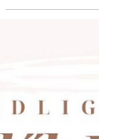
előadásán
Több mint kétszáz fős közönség előtt, a teljes
teltházas római katolikus templomban tartott
előadást Bagdy Emőke klinikai szakpszichológus. Itt
vannak a részletek! A ZöldLiget – Baráti Kör
Sződligetért Egyesület szervezésében március 13-án,
péntek este rendezték meg a Sződliget Lectures
sorozat harmadik alkalmát a sződligeti római
katolikus templomban. Az est iránt jelentős
érdeklődés mutatkozott: a közösségi médiában már
előzetesen több százan jelezték részvételüket, és a
he