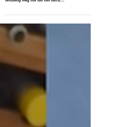
lesz a patakpart, akkora a víz
Olvasónk fotóin jól látszik, hogy még épp ki lehet
jutni a patakparthoz, de már nem sokáig. A szombati
tetőzésig még sok idő van hátra,...