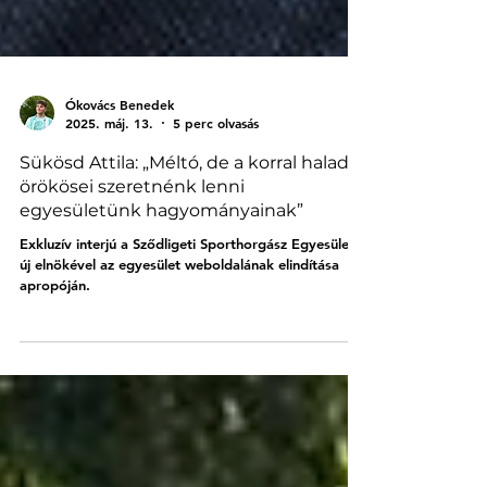
Ókovács Benedek
2025. máj. 13.
5 perc olvasás
Sükösd Attila: „Méltó, de a korral haladó
örökösei szeretnénk lenni
egyesületünk hagyományainak”
Exkluzív interjú a Sződligeti Sporthorgász Egyesület
új elnökével az egyesület weboldalának elindítása
apropóján.