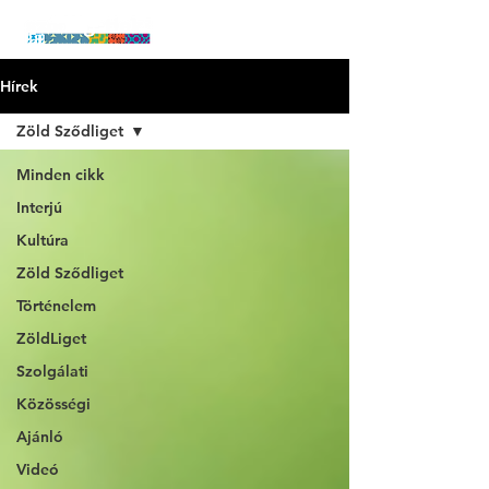
Hírek
Zöld Sződliget
Minden cikk
Interjú
Kultúra
Zöld Sződliget
Történelem
ZöldLiget
Szolgálati
Közösségi
Ajánló
Videó