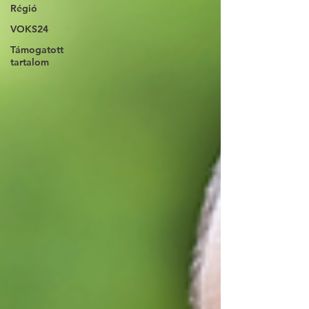
Régió
VOKS24
Támogatott
tartalom