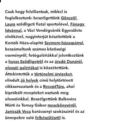
Csak hogy felvillantsuk, mikkel is 
foglalkoztunk: beszélgettünk 
Gönczöl 
Laura
 sződligeti fiatal sportolóval, 
Fónagy 
Istvánnal
, a Váci Vendégvárók Egyesülete 
elnökével, nagyinterjút készítettünk a 
Korsók Háza-alapító 
Szemere-házaspárral
, 
beszámoltunk számos közösségi 
eseményről, fotógalériákkal jelentkeztünk 
a 
havas Sződligetről
 és az 
áradó Dunáról
, 
olvasói galériákat
 is közzétettünk. 
Áttekintettük a 
történelmi árvizeket
, 
elindult 
Jó helyek
 című helytörténeti 
cikksorozatunk és a 
ReceptTúra
, ahol 
kipróbált recepteket osztunk meg 
olvasóinkkal. Beszélgettünk Balkovics 
Márti és Tornay Gábor 
mesekönyvéről
, 
Janicsák Veca
 karácsonyi szokásairól és az 
ünnepekre való 
felkészülésről
 is. 