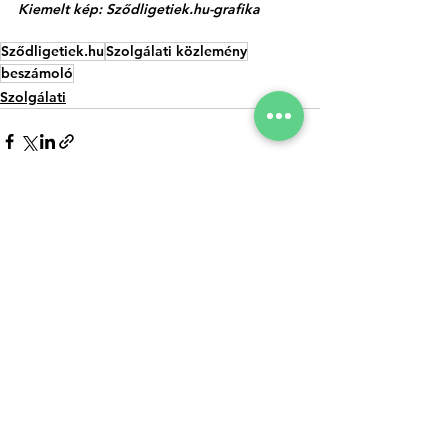
Kiemelt kép: 
Sződligetiek.hu
-grafika
Sződligetiek.hu
Szolgálati közlemény
beszámoló
Szolgálati
Az összes
Kapcsolódó
megtekintése
bejegyzések