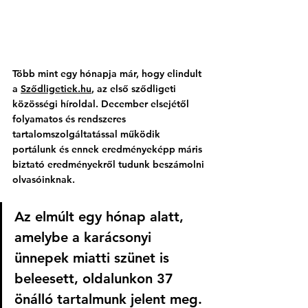
Több mint egy hónapja már, hogy elindult 
a 
Sződligetiek.hu
, az első sződligeti 
közösségi híroldal. December elsejétől 
folyamatos és rendszeres 
tartalomszolgáltatással működik 
portálunk és ennek eredményeképp máris 
biztató eredményekről tudunk beszámolni 
olvasóinknak. 
Az elmúlt egy hónap alatt, 
amelybe a karácsonyi 
ünnepek miatti szünet is 
beleesett, oldalunkon 37 
önálló tartalmunk jelent meg. 