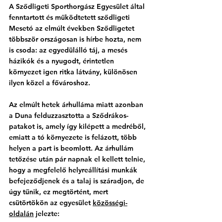
A Sződligeti Sporthorgász Egyesület által 
fenntartott és működtetett sződligeti 
Mesetó az elmúlt években Sződligetet 
többször országosan is hírbe hozta, nem 
is csoda: az egyedülálló táj, a mesés 
házikók és a nyugodt, érintetlen 
környezet igen ritka látvány, különösen 
ilyen közel a fővároshoz. 
Az elmúlt hetek árhulláma miatt azonban 
a Duna felduzzasztotta a Sződrákos-
patakot is, amely így kilépett a medréből, 
emiatt a tó környezete is felázott, több 
helyen a part is beomlott. Az árhullám 
tetőzése után pár napnak el kellett telnie, 
hogy a megfelelő helyreállítási munkák 
befejeződjenek és a talaj is száradjon, de 
úgy tűnik, ez megtörtént, mert 
csütörtökön az egyesület 
közösségi-
oldalán
 jelezte: 