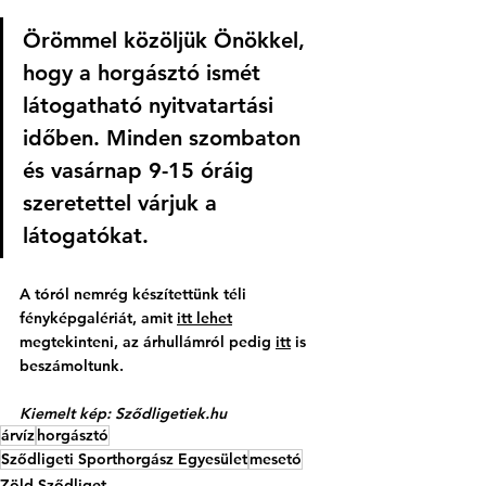
Örömmel közöljük Önökkel, 
hogy a horgásztó ismét 
látogatható nyitvatartási 
időben. Minden szombaton 
és vasárnap 9-15 óráig 
szeretettel várjuk a 
látogatókat. 
A tóról nemrég készítettünk téli 
fényképgalériát, amit 
itt lehet
megtekinteni, az árhullámról pedig 
itt
 is 
beszámoltunk.
Kiemelt kép: 
Sződligetiek.hu
árvíz
horgásztó
Sződligeti Sporthorgász Egyesület
mesetó
Zöld Sződliget