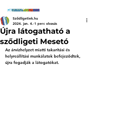
Sződligetiek.hu
2024. jan. 4.
1 perc olvasás
Újra látogatható a
sződligeti Mesetó
Az árvízhelyzet miatti takarítási és 
helyreállítási munkálatok befejeződtek, 
újra fogadják a látogatókat.