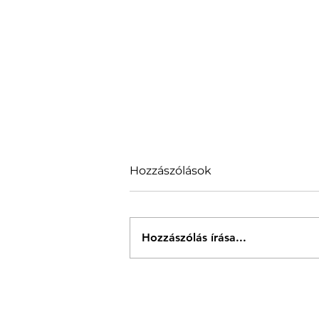
Hozzászólások
Hozzászólás írása...
A digitális szintlépésről
szóló pályázat a
Sződligeten működő