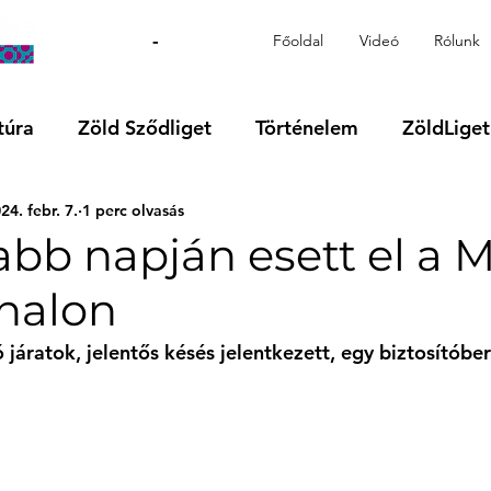
-
Főoldal
Videó
Rólunk
túra
Zöld Sződliget
Történelem
ZöldLiget
24. febr. 7.
1 perc olvasás
Videó
Régió
VOKS24
Támogatott tartalo
abb napján esett el a 
onalon
 járatok, jelentős késés jelentkezett, egy biztosítóbe