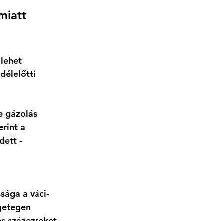
miatt 
lehet 
élelőtti 
e gázolás 
rint a 
ett - 
 
ssága a váci-
getegen 
és százezreket 