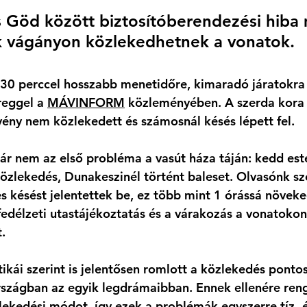
 Göd között biztosítóberendezési hiba 
k vágányon közlekedhetnek a vonatok. 
30 perccel hosszabb menetidőre, kimaradó járatokra 
reggel a 
MÁVINFORM
 közleményében. A szerda kora d
vény nem közlekedett és számosnál késés lépett fel. 
r nem az első probléma a vasút háza táján: kedd est
özlekedés, Dunakeszinél történt baleset. Olvasónk sze
 késést jelentettek be, ez több mint 1 órássá növeked
fedélzeti utastájékoztatás és a várakozás a vonatokon
. 
tikái szerint is jelentősen romlott a közlekedés ponto
rszágban az egyik legdrámaibban. Ennek ellenére ren
zlekedési módot, így ezek a problémák egyszerre tíz- 