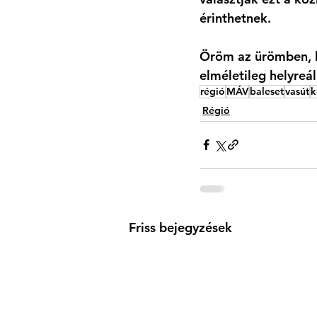
érinthetnek. 
Öröm az ürömben, h
elméletileg helyreál
régió
MÁV
baleset
vasút
k
Régió
Friss bejegyzések