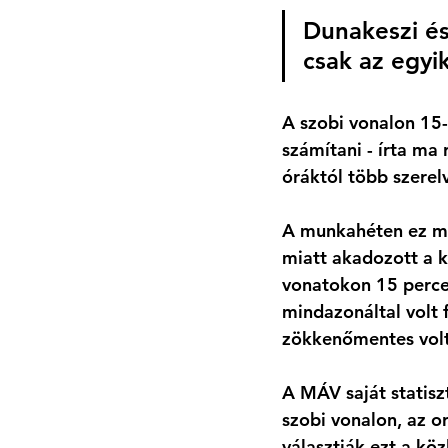
Dunakeszi és
csak az egyi
A szobi vonalon 15-
számítani - írta ma 
óráktól több szerel
A munkahéten ez má
miatt akadozott a k
vonatokon 15 perces
mindazonáltal volt 
zökkenőmentes volt
A MÁV saját statisz
szobi vonalon, az o
választják ezt a kö