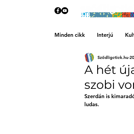
Minden cikk
Interjú
Kul
Sződligetiek.hu
20
Közösségi
Ajánló
A hét új
szobi v
Szerdán is kimaradó
ludas.