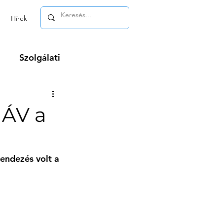
Hírek
Szolgálati
m
MÁV a
rendezés volt a 