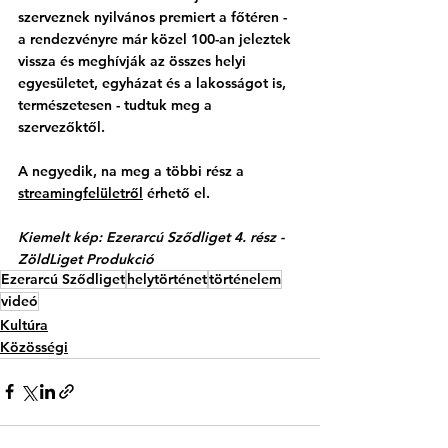
szerveznek nyilvános premiert a főtéren - 
a rendezvényre már közel 100-an jeleztek 
vissza és meghívják az összes helyi 
egyesületet, egyházat és a lakosságot is, 
természetesen - tudtuk meg a 
szervezőktől.
A negyedik, na meg a többi rész a 
streamingfelületről
 érhető el. 
Kiemelt kép: Ezerarcú Sződliget 4. rész - 
ZöldLiget Produkció
Ezerarcú Sződliget
helytörténet
történelem
videó
Kultúra
Közösségi