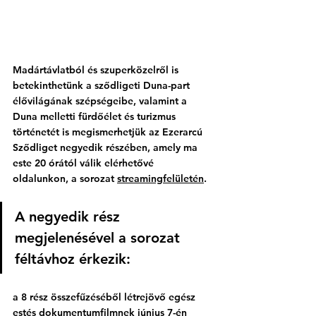
Madártávlatból és szuperközelről is 
betekinthetünk a sződligeti Duna-part 
élővilágának szépségeibe, valamint a 
Duna melletti fürdőélet és turizmus 
történetét is megismerhetjük az Ezerarcú 
Sződliget negyedik részében, amely ma 
este 20 órától válik elérhetővé 
oldalunkon, a sorozat 
streamingfelületén
. 
A negyedik rész 
megjelenésével a sorozat 
féltávhoz érkezik: 
a 8 rész összefűzéséből létrejövő egész 
estés dokumentumfilmnek június 7-én 