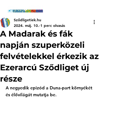
Sződligetiek.hu
2024. máj. 10.
1 perc olvasás
A Madarak és fák
napján szuperközeli
felvételekkel érkezik az
Ezerarcú Sződliget új
része
A negyedik epizód a Duna-part környékét 
és élővilágát mutatja be. 