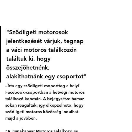
"Sződligeti motorosok 
jelentkezését várjuk, tegnap 
a váci motoros találkozón 
találtuk ki, hogy 
összejöhetnénk, 
alakíthatnánk egy csoportot"
- írta egy sződligeti csoporttag a helyi 
Facebook-csoportban a hétvégi motoros 
találkozó kapcsán. A bejegyzésre hamar 
sokan reagáltak, így elképzelhető, hogy 
sződligeti motoros közösség indulhat 
majd a jövőben. 
"A Dunakanyar Motoros Találkozó és 