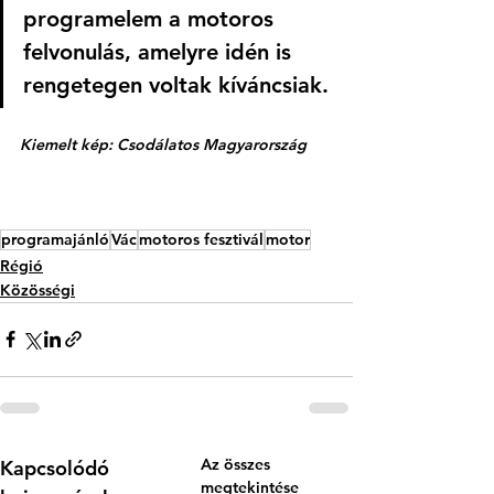
programelem a motoros 
felvonulás, amelyre idén is 
rengetegen voltak kíváncsiak.
Kiemelt kép: Csodálatos Magyarország
programajánló
Vác
motoros fesztivál
motor
Régió
Közösségi
Az összes
Kapcsolódó
megtekintése