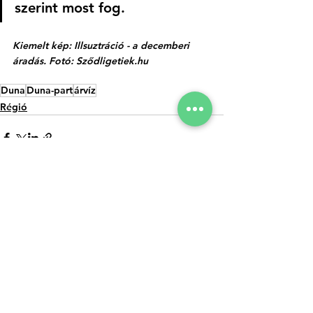
szerint most fog. 
Kiemelt kép: Illsuztráció - a decemberi 
áradás. Fotó: 
Sződligetiek.hu
Duna
Duna-part
árvíz
Régió
Az összes
Kapcsolódó
megtekintése
bejegyzések