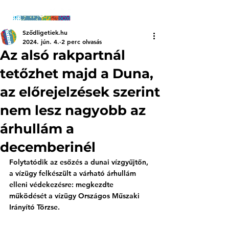
Sződligetiek.hu
2024. jún. 4.
2 perc olvasás
Az alsó rakpartnál
tetőzhet majd a Duna,
az előrejelzések szerint
nem lesz nagyobb az
árhullám a
decemberinél
Folytatódik az esőzés a dunai vízgyűjtőn, 
a vízügy felkészült a várható árhullám 
elleni védekezésre: megkezdte 
működését a vízügy Országos Műszaki 
Irányító Törzse.