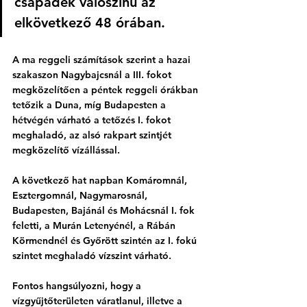
csapadék valószínű az 
elkövetkező 48 órában.
A ma reggeli számítások szerint a hazai 
szakaszon Nagybajcsnál a III. fokot 
megközelítően a péntek reggeli órákban 
tetőzik a Duna, míg Budapesten a 
hétvégén várható a tetőzés I. fokot 
meghaladó, az alsó rakpart szintjét 
megközelítő vízállással.
A következő hat napban Komáromnál, 
Esztergomnál, Nagymarosnál, 
Budapesten, Bajánál és Mohácsnál I. fok 
feletti, a Murán Letenyénél, a Rábán 
Körmendnél és Győrött szintén az I. fokú 
szintet meghaladó vízszint várható. 
Fontos hangsúlyozni, hogy a 
vízgyűjtőterületen váratlanul, illetve a 