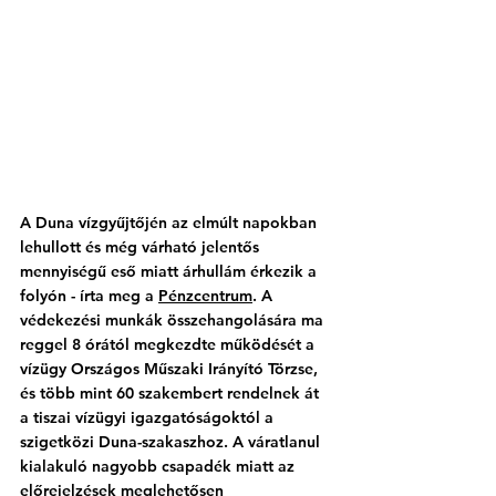
A Duna vízgyűjtőjén az elmúlt napokban 
lehullott és még várható jelentős 
mennyiségű eső miatt árhullám érkezik a 
folyón - írta meg a 
Pénzcentrum
. A 
védekezési munkák összehangolására ma 
reggel 8 órától megkezdte működését a 
vízügy Országos Műszaki Irányító Törzse, 
és több mint 60 szakembert rendelnek át 
a tiszai vízügyi igazgatóságoktól a 
szigetközi Duna-szakaszhoz. A váratlanul 
kialakuló nagyobb csapadék miatt az 
előrejelzések meglehetősen 