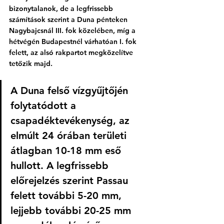
bizonytalanok, de a legfrissebb 
számítások szerint a Duna pénteken 
Nagybajcsnál III. fok közelében, míg a 
hétvégén Budapestnél várhatóan I. fok 
felett, az alsó rakpartot megközelítve 
tetőzik majd.
A Duna felső vízgyűjtőjén 
folytatódott a 
csapadéktevékenység, az 
elmúlt 24 órában területi 
átlagban 10-18 mm eső 
hullott. A legfrissebb 
előrejelzés szerint Passau 
felett további 5-20 mm, 
lejjebb további 20-25 mm 