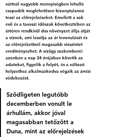
vártnál nagyobb mennyiségben lehulló 
csapadék meglehetősen bizonytalanná 
teszi az előrejelzéseket. Emellett a sok 
eső és a tavaszi időszak következtében az 
ártéren rendkívül dús növényzet állja útját 
a víznek, ami lassítja az ár levonulását és 
az előrejelzettnél magasabb vízszintet 
eredményezhet. A vízügy szakemberei 
azonban a nap 24 órájában követik az 
adatokat, figyelik a folyót, és a változó 
helyzethez alkalmazkodva végzik az árvízi 
védekezést.
Sződligeten legutóbb 
decemberben vonult le 
árhullám, akkor jóval 
magasabban tetőzött a 
Duna, mint az előrejelzések 