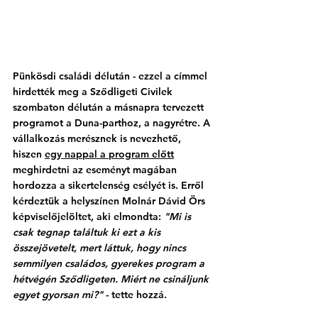
Pünkösdi családi délután - ezzel a címmel 
hirdették meg a Sződligeti Civilek 
szombaton délután a másnapra tervezett 
programot a Duna-parthoz, a nagyrétre. A 
vállalkozás merésznek is nevezhető, 
hiszen 
egy nappal a program előtt
meghirdetni az eseményt magában 
hordozza a sikertelenség esélyét is. Erről 
kérdeztük a helyszínen Molnár Dávid Örs 
képviselőjelöltet, aki elmondta: 
"Mi is 
csak tegnap találtuk ki ezt a kis 
összejövetelt, mert láttuk, hogy nincs 
semmilyen családos, gyerekes program a 
hétvégén Sződligeten. Miért ne csináljunk 
egyet gyorsan mi?"
 - tette hozzá. 