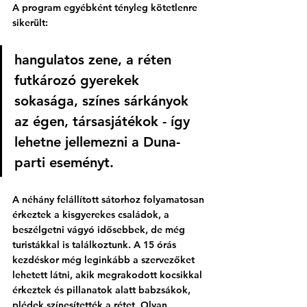
A program egyébként tényleg kötetlenre 
sikerült: 
hangulatos zene, a réten 
futkározó gyerekek 
sokasága, színes sárkányok 
az égen, társasjátékok - így 
lehetne jellemezni a Duna-
parti eseményt. 
A néhány felállított sátorhoz folyamatosan 
érkeztek a kisgyerekes családok, a 
beszélgetni vágyó idősebbek, de még 
turistákkal is találkoztunk. A 15 órás 
kezdéskor még leginkább a szervezőket 
lehetett látni, akik megrakodott kocsikkal 
érkeztek és pillanatok alatt babzsákok, 
plédek színesítették a rétet. Olyan 