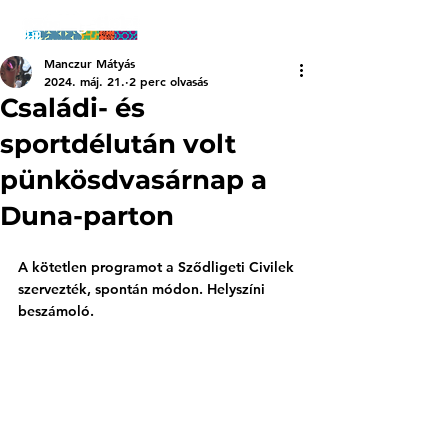
Manczur Mátyás
2024. máj. 21.
2 perc olvasás
Családi- és
sportdélután volt
pünkösdvasárnap a
Duna-parton
A kötetlen programot a Sződligeti Civilek 
szervezték, spontán módon. Helyszíni 
beszámoló.