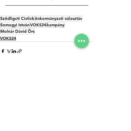
Sződligeti Civilek
önkormányzati választás
Somogyi István
VOKS24
kampány
Molnár Dávid Örs
VOKS24
Az összes
Kapcsolódó
megtekintése
bejegyzések