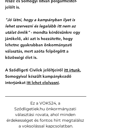
része és Somogyi István polgármester-
jelölt is.
"Jó látni, hogy a kampányban ilyet is 
lehet szervezni és legalább itt nem az 
utálat ömlik"
 - mondta kérdésünkre egy 
járókelő, aki azt is hozzátette, hogy 
lehetne gyakrabban önkormányzati 
választás, mert azóta felpörgött a 
közösségi élet is. 
A Sződligeti Civilek jelöltjeiről 
itt írtunk
, 
Somogyival készült kampánykezdő 
interjúnkat 
itt lehet elolvasni
. 
Ez a VOKS24, a 
Sződligetiek.hu
 önkormányzati 
választási rovata, ahol minden 
érdekességet és fontos hírt megtalálsz 
a voksolással kapcsolatban.