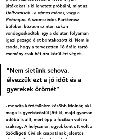
játékokat is ki lehetett próbálni, mint az 
Unikornisok - a rémes ménes
, vagy a 
Petanque
. A szomszédos Parkterasz 
büfében közben szintén sokan 
vendégeskedtek, így a délután folyamán 
igazi pezsgő élet bontakozott ki. Nem is 
csoda, hogy a tervezetten 18 óráig tartó 
esemény csak hét óra körül ért véget. 
"Nem sietünk sehova, 
élvezzük ezt a jó időt és a 
gyerekek örömét" 
- mondta kérdésünkre később Molnár, aki 
maga is gyerkőcöstül jött ki, majd gyorsan 
odébb is állt, mert épp a fociban volt rá 
szükség. A helyszínen egyébként ott volt a 
Sződligeti Civilek csapatának jelentős 