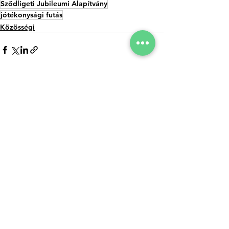
Sződligeti Jubileumi Alapítvány
jótékonysági futás
Közösségi
Az összes
Kapcsolódó
megtekintése
bejegyzések