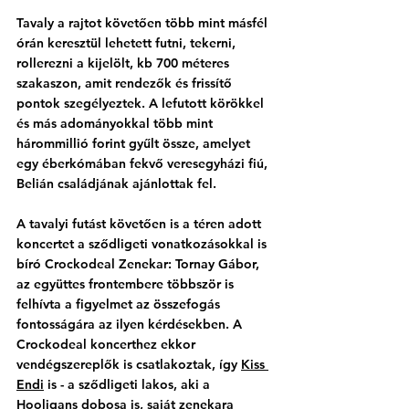
Tavaly a rajtot követően több mint másfél 
órán keresztül lehetett futni, tekerni, 
rollerezni a kijelölt, kb 700 méteres 
szakaszon, amit rendezők és frissítő 
pontok szegélyeztek. A lefutott körökkel 
és más adományokkal több mint 
hárommillió forint gyűlt össze, amelyet 
egy éberkómában fekvő veresegyházi fiú, 
Belián családjának ajánlottak fel. 
A tavalyi futást követően is a téren adott 
koncertet a sződligeti vonatkozásokkal is 
bíró Crockodeal Zenekar: Tornay Gábor, 
az együttes frontembere többször is 
felhívta a figyelmet az összefogás 
fontosságára az ilyen kérdésekben. A 
Crockodeal koncerthez ekkor 
vendégszereplők is csatlakoztak, így 
Kiss 
Endi
 is - a sződligeti lakos, aki a 
Hooligans dobosa is, saját zenekara 