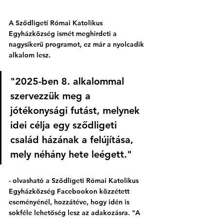
A Sződligeti Római Katolikus 
Egyházközség ismét meghirdeti a 
nagysikerű programot, ez már a nyolcadik 
alkalom lesz. 
"2025-ben 8. alkalommal 
szervezzük meg a 
jótékonysági futást, melynek 
idei célja egy sződligeti 
család házának a felújítása, 
mely néhány hete leégett." 
- olvasható a Sződligeti Római Katolikus 
Egyházközség Facebookon közzétett 
eseményénél, hozzátéve, hogy idén is 
sokféle lehetőség lesz az adakozásra. "A 