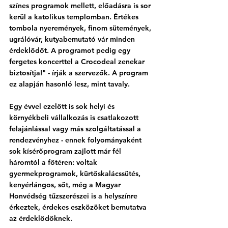
színes programok mellett, előadásra is sor 
kerül a katolikus templomban. Értékes 
tombola nyeremények, finom sütemények, 
ugrálóvár, kutyabemutató vár minden 
érdeklődőt. A programot pedig egy 
fergetes koncerttel a Crocodeal zenekar 
biztosítja!" - írják a szervezők. A program 
ez alapján hasonló lesz, mint tavaly.
Egy évvel ezelőtt is sok helyi és 
környékbeli vállalkozás is csatlakozott 
felajánlással vagy más szolgáltatással a 
rendezvényhez - ennek folyományaként 
sok kísérőprogram zajlott már fél 
háromtól a főtéren: voltak 
gyermekprogramok, kürtőskalácssütés, 
kenyérlángos, sőt, még a Magyar 
Honvédség tűzszerészei is a helyszínre 
érkeztek, érdekes eszközöket bemutatva 
az érdeklődőknek.