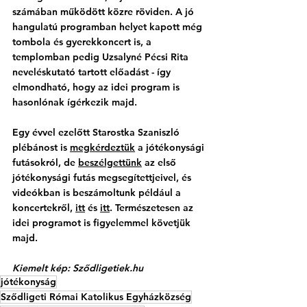
számában működött közre röviden. A jó 
hangulatú programban helyet kapott még 
tombola és gyerekkoncert is, a 
templomban pedig Uzsalyné Pécsi Rita 
neveléskutató tartott előadást - így 
elmondható, hogy az idei program is 
hasonlónak ígérkezik majd. 
Egy évvel ezelőtt Starostka Szaniszló 
plébánost is 
megkérdeztük
 a jótékonysági 
futásokról, de 
beszélgettünk
 az első 
jótékonysági futás megsegítettjeivel, és 
videókban is beszámoltunk például a 
koncertekről, 
itt
 és 
itt
. Természetesen az 
idei programot is figyelemmel követjük 
majd. 
Kiemelt kép: 
Sződligetiek.hu
jótékonyság
Sződligeti Római Katolikus Egyházközség