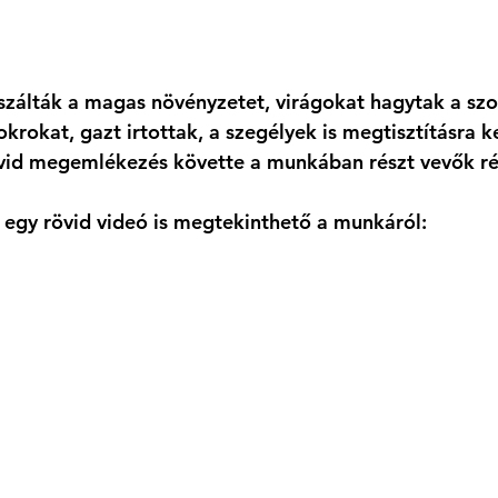
szálták a magas növényzetet, virágokat hagytak a szo
rokat, gazt irtottak, a szegélyek is megtisztításra ke
vid megemlékezés követte a munkában részt vevők rés
 egy rövid videó is megtekinthető a munkáról: