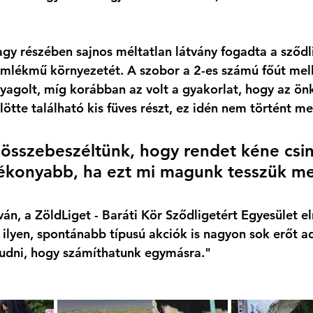
agy részében sajnos méltatlan látvány fogadta a sződl
mlékmű környezetét. A szobor a 2-es számú főút melle
nyagolt, míg korábban az volt a gyakorlat, hogy az ö
ötte található kis füves részt, ez idén nem történt me
 összebeszéltünk, hogy rendet kéne csiná
tékonyabb, ha ezt mi magunk tesszük m
ván, a ZöldLiget - Baráti Kör Sződligetért Egyesület el
 ilyen, spontánabb típusú akciók is nagyon sok erőt 
tudni, hogy számíthatunk egymásra." 