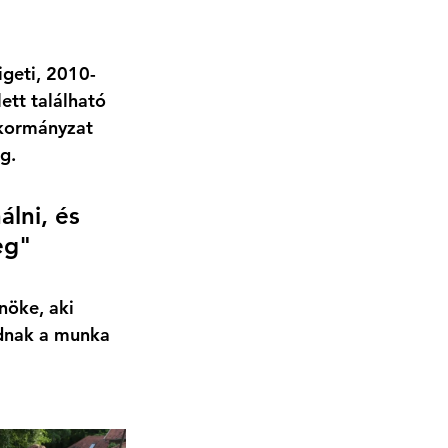
igeti, 2010-
tt található 
nkormányzat 
g. 
lni, és 
eg" 
nöke, aki 
adnak a munka 