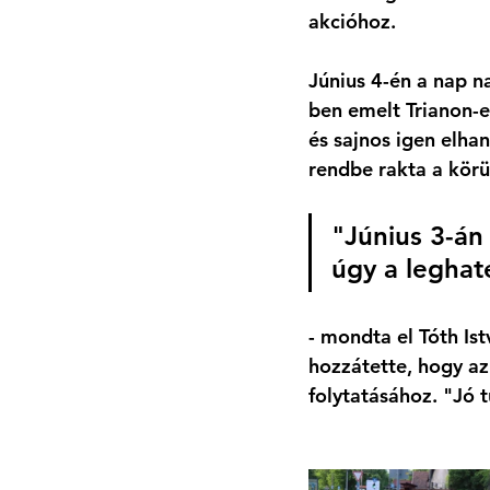
akcióhoz. 
Június 4-én a nap n
ben emelt Trianon-e
és sajnos igen elha
rendbe rakta a körül
"Június 3-án
úgy a legha
- mondta el Tóth Ist
hozzátette, hogy az
folytatásához. "Jó 