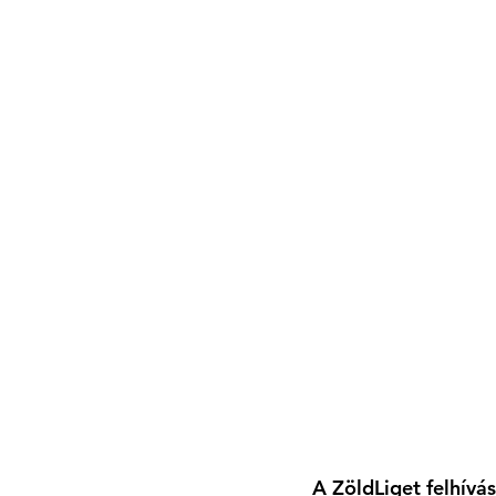
A ZöldLiget felhívá