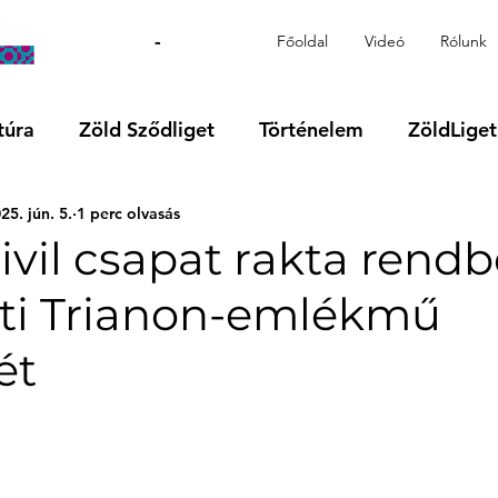
-
Főoldal
Videó
Rólunk
túra
Zöld Sződliget
Történelem
ZöldLiget
25. jún. 5.
1 perc olvasás
Videó
Régió
VOKS24
Támogatott tartalo
ivil csapat rakta rendb
eti Trianon-emlékmű
ét