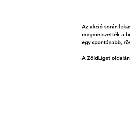
Az akció során leka
megmetszették a bok
egy spontánabb, rö
A ZöldLiget oldalán