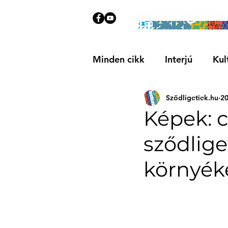
Minden cikk
Interjú
Kul
Sződligetiek.hu
20
Közösségi
Ajánló
Képek: c
sződlig
környék