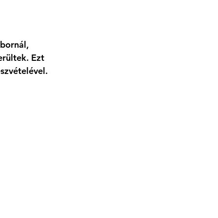
bornál, 
rültek. Ezt 
zvételével. 