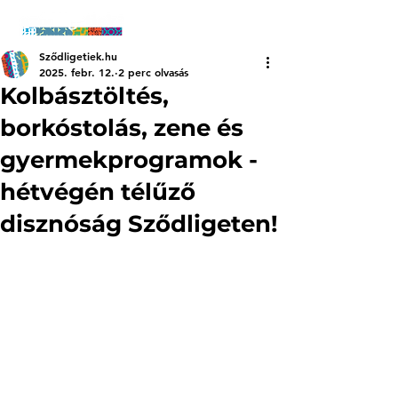
Sződligetiek.hu
2025. febr. 12.
2 perc olvasás
Kolbásztöltés,
borkóstolás, zene és
gyermekprogramok -
hétvégén télűző
disznóság Sződligeten!