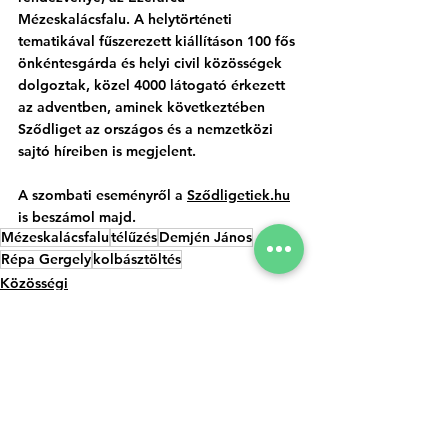
Mézeskalácsfalu. A helytörténeti 
tematikával fűszerezett kiállításon 100 fős 
önkéntesgárda és helyi civil közösségek 
dolgoztak, közel 4000 látogató érkezett 
az adventben, aminek következtében 
Sződliget az országos és a nemzetközi 
sajtó híreiben is megjelent. 
A szombati eseményről a 
Sződligetiek.hu
is beszámol majd. 
Mézeskalácsfalu
télűzés
Demjén János
Répa Gergely
kolbásztöltés
Közösségi
Az összes
Kapcsolódó