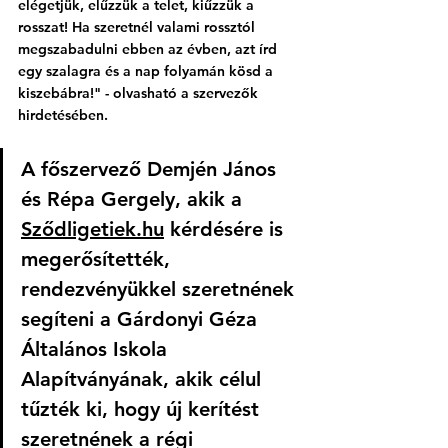
elégetjük, elűzzük a telet, kiűzzük a 
rosszat! Ha szeretnél valami rossztól 
megszabadulni ebben az évben, azt írd 
egy szalagra és a nap folyamán kösd a 
kiszebábra!" - olvasható a szervezők 
hirdetésében.
A főszervező Demjén János 
és Répa Gergely, akik a 
Sződligetiek.hu
 kérdésére is 
megerősítették, 
rendezvényükkel szeretnének 
segíteni a Gárdonyi Géza 
Általános Iskola 
Alapítványának, akik célul 
tűzték ki, hogy új kerítést 
szeretnének a régi 