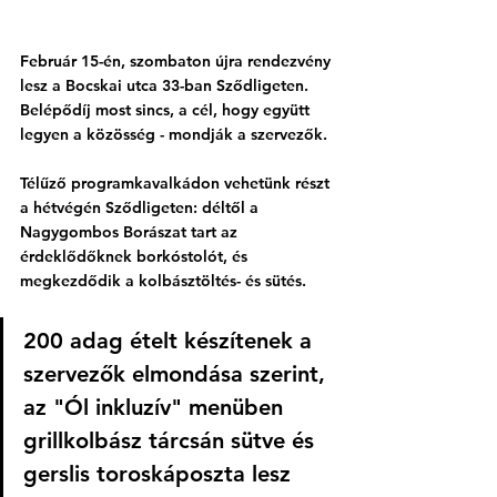
Február 15-én, szombaton újra rendezvény 
lesz a Bocskai utca 33-ban Sződligeten. 
Belépődíj most sincs, a cél, hogy együtt 
legyen a közösség - mondják a szervezők. 
Télűző programkavalkádon vehetünk részt 
a hétvégén Sződligeten: déltől a 
Nagygombos Borászat tart az 
érdeklődőknek borkóstolót, és 
megkezdődik a kolbásztöltés- és sütés. 
200 adag ételt készítenek a 
szervezők elmondása szerint, 
az "Ól inkluzív" menüben 
grillkolbász tárcsán sütve és 
gerslis toroskáposzta lesz 