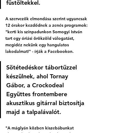
füstöltekkel. 
A szervezők elmondása szerint ugyancsak 
12 órakor kezdődnek a zenés programok: 
"kerti kis színpadunkon Somogyi István 
tart egy óriási örökzöld válogatást, 
megidéz nekünk egy hangulatos 
lakodalmat!" - írják a Facebookon. 
Sötétedéskor tábortűzzel 
készülnek, ahol Tornay 
Gábor, a Crockodeal 
Együttes frontembere 
akusztikus gitárral biztosítja 
majd a talpalávalót. 
"A máglyán közben kiszebábunkat 