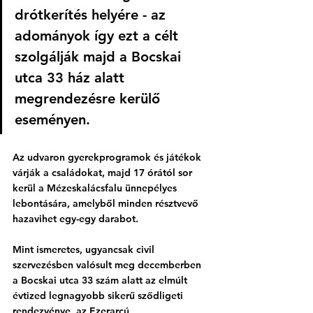
drótkerítés helyére - az 
adományok így ezt a célt 
szolgálják majd a Bocskai 
utca 33 ház alatt 
megrendezésre kerülő 
eseményen. 
Az udvaron gyerekprogramok és játékok 
várják a családokat, majd 17 órától sor 
kerül a Mézeskalácsfalu ünnepélyes 
lebontására, amelyből minden résztvevő 
hazavihet egy-egy darabot. 
Mint ismeretes, ugyancsak civil 
szervezésben valósult meg decemberben 
a Bocskai utca 33 szám alatt az elmúlt 
évtized legnagyobb sikerű sződligeti 
rendezvénye, az Ezerarcú 