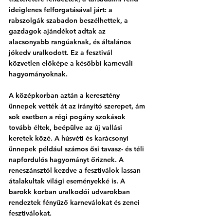
ideiglenes felforgatásával járt: a 
rabszolgák szabadon beszélhettek, a 
gazdagok ajándékot adtak az 
alacsonyabb rangúaknak, és általános 
jókedv uralkodott. Ez a fesztivál 
közvetlen előképe a későbbi karneváli 
hagyományoknak.
A középkorban aztán a keresztény 
ünnepek vették át az irányító szerepet, ám 
sok esetben a régi pogány szokások 
tovább éltek, beépülve az új vallási 
keretek közé. A húsvéti és karácsonyi 
ünnepek például számos ősi tavasz- és téli 
napfordulós hagyományt őriznek. A 
reneszánsztól kezdve a fesztiválok lassan 
átalakultak világi eseményekké is. A 
barokk korban uralkodói udvarokban 
rendeztek fényűző karneválokat és zenei 
fesztiválokat. 