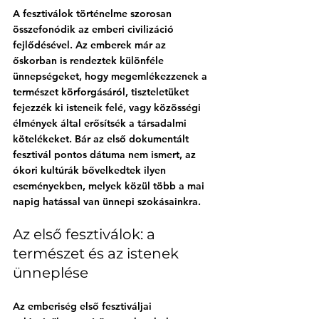
A fesztiválok történelme szorosan 
összefonódik az emberi civilizáció 
fejlődésével. Az emberek már az 
őskorban is rendeztek különféle 
ünnepségeket, hogy megemlékezzenek a 
természet körforgásáról, tiszteletüket 
fejezzék ki isteneik felé, vagy közösségi 
élmények által erősítsék a társadalmi 
kötelékeket. Bár az első dokumentált 
fesztivál pontos dátuma nem ismert, az 
ókori kultúrák bővelkedtek ilyen 
eseményekben, melyek közül több a mai 
napig hatással van ünnepi szokásainkra.
Az első fesztiválok: a 
természet és az istenek 
ünneplése
Az emberiség első fesztiváljai 