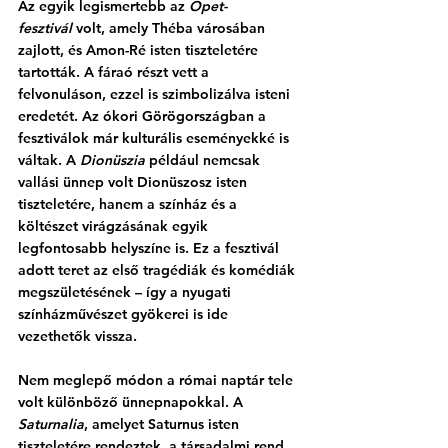
Az egyik legismertebb az 
Opet-
fesztivál
 volt, amely Théba városában 
zajlott, és Amon-Ré isten tiszteletére 
tartották. A fáraó részt vett a 
felvonuláson, ezzel is szimbolizálva isteni 
eredetét.
Az
 ókori Görögország
ban a 
fesztiválok már kulturális eseményekké is 
váltak. A 
Dionüszia
 például nemcsak 
vallási ünnep volt Dionüszosz isten 
tiszteletére, hanem a színház és a 
költészet virágzásának egyik 
legfontosabb helyszíne is. Ez a fesztivál 
adott teret az első tragédiák és komédiák 
megszületésének – így a nyugati 
színházművészet gyökerei is ide 
vezethetők vissza. 
Nem meglepő módon a római naptár tele 
volt különböző ünnepnapokkal. A 
Saturnalia
, amelyet Saturnus isten 
tiszteletére rendeztek, a társadalmi rend 