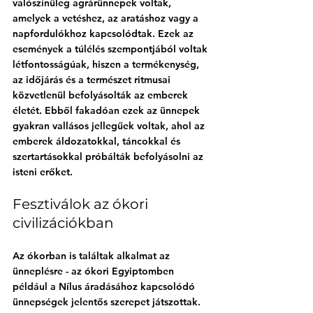
valószínűleg agrárünnepek voltak, 
amelyek a vetéshez, az aratáshoz vagy a 
napfordulókhoz kapcsolódtak. Ezek az 
események a túlélés szempontjából voltak 
létfontosságúak, hiszen a termékenység, 
az időjárás és a természet ritmusai 
közvetlenül befolyásolták az emberek 
életét. Ebből fakadóan ezek az ünnepek 
gyakran vallásos jellegűek voltak, ahol az 
emberek áldozatokkal, táncokkal és 
szertartásokkal próbálták befolyásolni az 
isteni erőket.
Fesztiválok az ókori 
civilizációkban
Az ókorban is találtak alkalmat az 
ünneplésre - az ókori Egyiptomben 
például
 a Nílus áradásához kapcsolódó 
ünnepségek jelentős szerepet játszottak. 