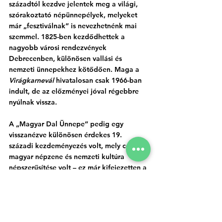
századtól kezdve jelentek meg a 
világi, 
szórakoztató népünnepélyek
, melyeket 
már „fesztiválnak” is nevezhetnénk mai 
szemmel. 1825-ben kezdődhettek a 
nagyobb városi rendezvények 
Debrecenben, különösen vallási és 
nemzeti ünnepekhez kötődően. Maga a 
Virágkarnevál
 hivatalosan csak 1966-ban 
indult, de az előzményei jóval régebbre 
nyúlnak vissza.
A „Magyar Dal Ünnepe”
 pedig egy 
visszanézve különösen érdekes 19. 
századi kezdeményezés volt, mely célja a 
magyar népzene és nemzeti kultúra 
népszerűsítése volt – ez már kifejezetten a 
kulturális fesztivál irányába mutat.
Ez az írás mesterséges intelligencia (MI) 
támogatással készült. Kiemelt kép: 
Sződligetiek.hu
-grafika