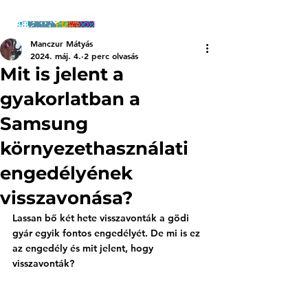
Manczur Mátyás
2024. máj. 4.
2 perc olvasás
Mit is jelent a
gyakorlatban a
Samsung
környezethasználati
engedélyének
visszavonása?
Lassan bő két hete visszavonták a gödi 
gyár egyik fontos engedélyét. De mi is ez 
az engedély és mit jelent, hogy 
visszavonták?