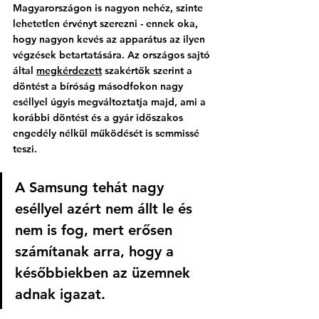
Magyarországon is nagyon nehéz, szinte 
lehetetlen érvényt szerezni - ennek oka, 
hogy nagyon kevés az apparátus az ilyen 
végzések betartatására. Az országos sajtó 
által 
megkérdezett
 szakértők szerint a 
döntést a bíróság másodfokon nagy 
eséllyel úgyis megváltoztatja majd, ami a 
korábbi döntést és a gyár időszakos 
engedély nélkül működését is semmissé 
teszi. 
A Samsung tehát nagy 
eséllyel azért nem állt le és 
nem is fog, mert erősen 
számítanak arra, hogy a 
későbbiekben az üzemnek 
adnak igazat. 