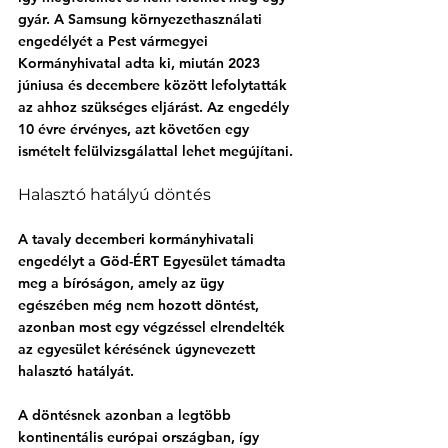
gyár. A Samsung környezethasználati 
engedélyét a Pest vármegyei 
Kormányhivatal adta ki, miután 2023 
júniusa és decembere között lefolytatták 
az ahhoz szükséges eljárást. Az engedély 
10 évre érvényes, azt követően egy 
ismételt felülvizsgálattal lehet megújítani. 
Halasztó hatályú döntés
A tavaly decemberi kormányhivatali 
engedélyt a Göd-ÉRT Egyesület támadta 
meg a bíróságon, amely az ügy 
egészében még nem hozott döntést, 
azonban most egy végzéssel elrendelték 
az egyesület kérésének úgynevezett 
halasztó hatályát.
A döntésnek azonban a legtöbb 
kontinentális európai országban, így 