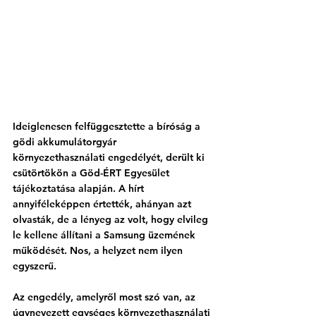
Ideiglenesen felfüggesztette a bíróság a 
gödi akkumulátorgyár 
környezethasználati engedélyét, derült ki 
csütörtökön
 a Göd-ÉRT Egyesület 
tájékoztatása alapján. A hírt 
annyiféleképpen értették, ahányan azt 
olvasták, de a lényeg az volt, hogy elvileg 
le kellene állítani a Samsung üzemének 
működését. Nos, a helyzet nem ilyen 
egyszerű.
Az engedély, amelyről most szó van, az 
úgynevezett egységes környezethasználati 