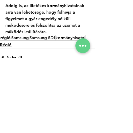
Addig is, az illetékes kormányhivatalnak 
arra van lehetősége, hogy felhívja a 
figyelmet a gyár engedély nélküli 
működésére és felszólítsa az üzemet a 
működés leállítására. 
régió
Samsung
Samsung SDI
kormányhivatal
Régió
Az összes
Kapcsolódó
megtekintése
bejegyzések