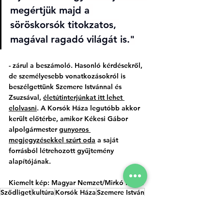
megértjük majd a 
söröskorsók titokzatos, 
magával ragadó világát is."
- zárul a beszámoló. Hasonló kérdésekről, 
de személyesebb vonatkozásokról is 
beszélgettünk Szemere Istvánnal és 
Zsuzsával, 
életútinterjúnkat itt lehet 
elolvasni
. A Korsók Háza legutóbb akkor 
került előtérbe, amikor Kékesi Gábor 
alpolgármester 
gunyoros 
megjegyzésekkel szúrt oda
 a saját 
forrásból létrehozott gyűjtemény 
alapítójának. 
Kiemelt kép: Magyar Nemzet/Mirkó István
Sződliget
kultúra
Korsók Háza
Szemere István
Szemere Zsuzsa
Kultúra