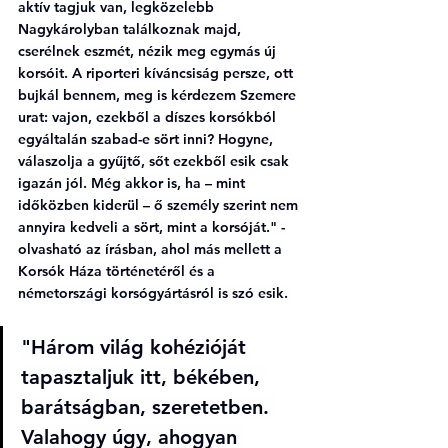
aktív tagjuk van, legközelebb 
Nagykárolyban találkoznak majd, 
cserélnek eszmét, nézik meg egymás új 
korsóit. A riporteri kíváncsiság persze, ott 
bujkál bennem, meg is kérdezem Szemere 
urat: vajon, ezekből a díszes korsókból 
egyáltalán szabad-e sört inni? Hogyne, 
válaszolja a gyűjtő, sőt ezekből esik csak 
igazán jól. Még akkor is, ha – mint 
időközben kiderül – ő személy szerint nem 
annyira kedveli a sört, mint a korsóját." - 
olvasható az írásban, ahol más mellett a 
Korsók Háza történetéről és a 
németországi korsógyártásról is szó esik. 
"Három világ kohézióját 
tapasztaljuk itt, békében, 
barátságban, szeretetben. 
Valahogy úgy, ahogyan 