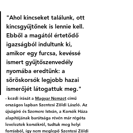
"Ahol kincseket találunk, ott 
kincsgyűjtőnek is lennie kell. 
Ebből a magától értetődő 
igazságból indultunk ki, 
amikor egy furcsa, kevéssé 
ismert gyűjtőszenvedély 
nyomába eredtünk: a 
söröskorsók legjobb hazai 
ismerőjét látogattuk meg."
- kezdi írását a 
Magyar Nemzet
 című 
országos lapban Szentesi Zöldi László. Az 
újságíró és Szemere István, a Korsók Háza 
alapítójának barátsága révén már régóta 
leveleztek korsókról, tudtuk meg helyi 
forrásból, így nem meglepő Szentesi Zöldi 