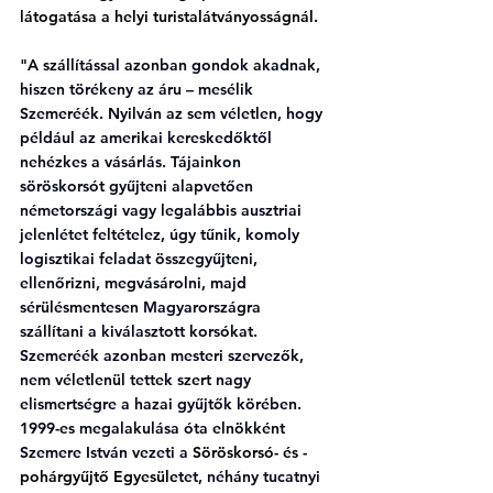
látogatása a helyi turistalátványosságnál. 
"A szállítással azonban gondok akadnak, 
hiszen törékeny az áru – mesélik 
Szemeréék. Nyilván az sem véletlen, hogy 
például az amerikai kereskedőktől 
nehézkes a vásárlás. Tájainkon 
söröskorsót gyűjteni alapvetően 
németországi vagy legalábbis ausztriai 
jelenlétet feltételez, úgy tűnik, komoly 
logisztikai feladat összegyűjteni, 
ellenőrizni, megvásárolni, majd 
sérülésmentesen Magyarországra 
szállítani a kiválasztott korsókat. 
Szemeréék azonban mesteri szervezők, 
nem véletlenül tettek szert nagy 
elismertségre a hazai gyűjtők körében. 
1999-es megalakulása óta elnökként 
Szemere István vezeti a 
Söröskorsó- és -
pohárgyűjtő Egyesület
et, néhány tucatnyi 