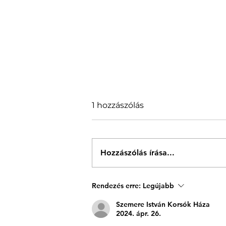
1 hozzászólás
Hozzászólás írása...
Itt a VII. Sződligeti
Rendezés erre:
Legújabb
Operagála fellépőinek
Szemere István Korsók Háza
végleges névsora
2024. ápr. 26.