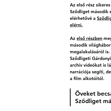
Az első rész sikere
Sződliget második e
elérhetővé a 
Sződli
elérni.
Az 
első részben
 meg
második világháború
megalakulásáról is.
Sződligeti Gárdonyi
archív videókat is 
narrációja segíti, 
a film alkotóitól.
Öveket becsa
Sződliget má