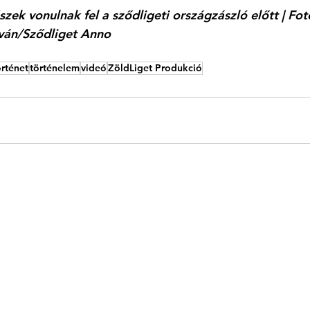
zek vonulnak fel a sződligeti országzászló előtt | Fot
tván/Sződliget Anno
örténet
történelem
videó
ZöldLiget Produkció