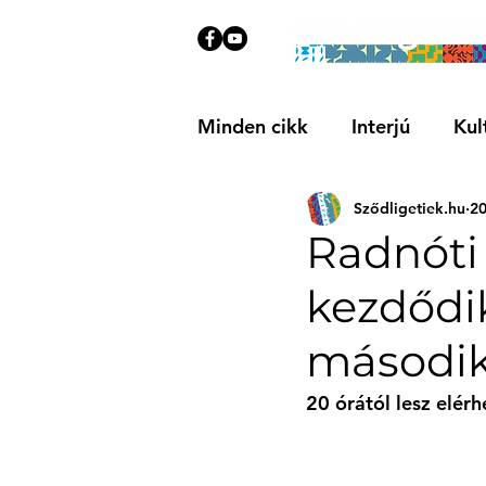
Minden cikk
Interjú
Kul
Sződligetiek.hu
20
Közösségi
Ajánló
Radnóti 
kezdődik
második
20 órától lesz elérh