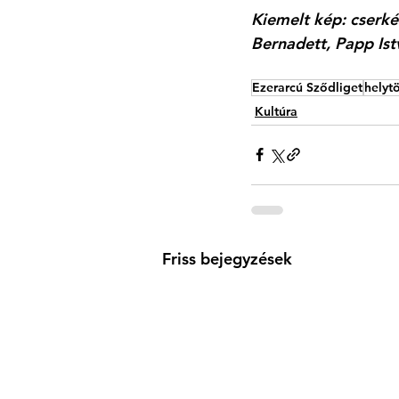
Kiemelt kép: cserkés
Bernadett, Papp Is
Ezerarcú Sződliget
helyt
Kultúra
Friss bejegyzések