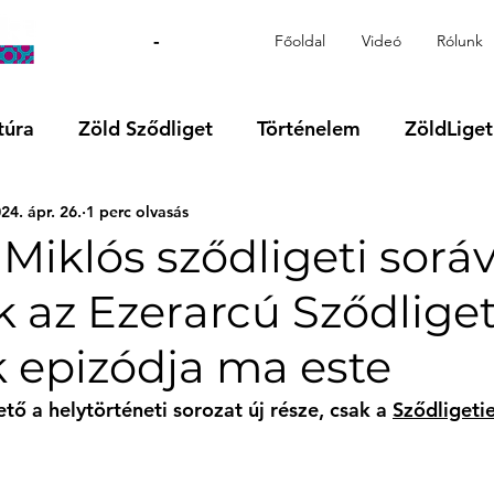
-
Főoldal
Videó
Rólunk
túra
Zöld Sződliget
Történelem
ZöldLiget
24. ápr. 26.
1 perc olvasás
Videó
Régió
VOKS24
Támogatott tartalo
Miklós sződligeti soráv
 az Ezerarcú Sződlige
 epizódja ma este
ető a helytörténeti sorozat új része, csak a 
Sződligeti