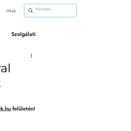
Hírek
Szolgálati
m
al
t
ek.hu
 felületén!