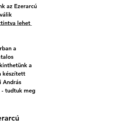
nk az Ezerarcú 
álik 
tintva lehet 
rban a 
talos 
kinthetünk a 
 készített 
i András 
k - tudtuk meg 
erarcú 