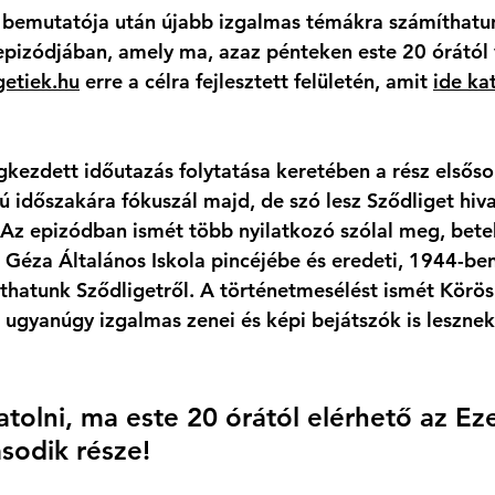
s bemutatója után újabb izgalmas témákra számíthatu
pizódjában, amely ma, azaz pénteken este 20 órától v
getiek.hu
 erre a célra fejlesztett felületén, amit 
ide kat
kezdett időutazás folytatása keretében a rész elsőso
 időszakára fókuszál majd, de szó lesz Sződliget hiva
 Az epizódban ismét több nyilatkozó szólal meg, bete
 Géza Általános Iskola pincéjébe és eredeti, 1944-ben
láthatunk Sződligetről. A történetmesélést ismét Körös
de ugyanúgy izgalmas zenei és képi bejátszók is leszne
tolni, ma este 20 órától elérhető az Ez
sodik része! 