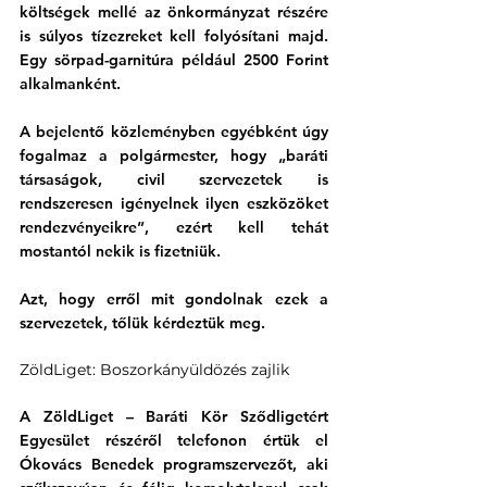
költségek mellé az önkormányzat részére 
is súlyos tízezreket kell folyósítani majd. 
Egy sörpad-garnitúra például 2500 Forint 
alkalmanként.
A bejelentő közleményben egyébként úgy 
fogalmaz a polgármester, hogy „baráti 
társaságok, civil szervezetek is 
rendszeresen igényelnek ilyen eszközöket 
rendezvényeikre”, ezért kell tehát 
mostantól nekik is fizetniük.
Azt, hogy erről mit gondolnak ezek a 
szervezetek, tőlük kérdeztük meg.
ZöldLiget: Boszorkányüldözés zajlik
A ZöldLiget – Baráti Kör Sződligetért 
Egyesület részéről telefonon értük el 
Ókovács Benedek programszervezőt, aki 