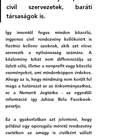
civil szervezetek, baráti 
társaságok is.
Így innentől fogva minden közcélú, 
ingyenes civil rendezvény kellékeiért is 
fizetnie kellene azoknak, akik azt eleve 
szervezik a nyilvánosság számára. A 
közlemény tehát nem differenciálja az 
üzleti célú, illetve a nonprofit vagy közcélú 
eseményeket, ami mindenképpen érdekes. 
Ahogy az is, hogy mindmáig nem került fel 
maga a határozat se az önkormányzathoz, 
se a Nemzeti Jogtárba - az egyedüli 
információ így Juhász Béla Facebook-
posztja.  
Ez a gyakorlatban azt jelentené, hogy 
például egy operagála méretű rendezvény 
esetében az amúgy is civilként vállalt 