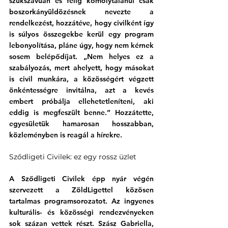
szűkszavúan és félig komolytalanul csak 
boszorkányüldözésnek nevezte a 
rendelkezést, hozzátéve, hogy civilként így 
is súlyos összegekbe kerül egy program 
lebonyolítása, pláne úgy, hogy nem kérnek 
sosem belépődíjat. „Nem helyes ez a 
szabályozás, mert ahelyett, hogy másokat 
is civil munkára, a közösségért végzett 
önkéntességre invitálna, azt a kevés 
embert próbálja ellehetetleníteni, aki 
eddig is megfeszült benne.” Hozzátette, 
egyesületük hamarosan hosszabban, 
közleményben is reagál a hírekre.
Sződligeti Civilek: ez egy rossz üzlet
A Sződligeti Civilek épp nyár végén 
szervezett a ZöldLigettel közösen 
tartalmas programsorozatot. Az ingyenes 
kulturális- és közösségi rendezvényeken 
sok százan vettek részt. Szász Gabriella, 