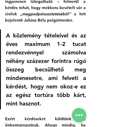
ingyenesen látogatható – felmerül a 
kérdés tehát, hogy mekkora bevételt vár a 
civilek 
„megpadpénzeztetéséből”
 a hírt 
bejelentő Juhász Béla polgármester.
A közlemény tételeivel és az 
éves maximum 1-2 tucat 
rendezvénnyel számolva 
néhány százezer forintra rúgó 
összeg becsülhető meg 
mindenesetre, ami felveti a 
kérdést, hogy nem okoz-e ez 
az egész tortúra több kárt, 
mint hasznot.
Ezért kérdéseket küldtünk az 
önkormányzatnak. Ahogy mindig, ha 