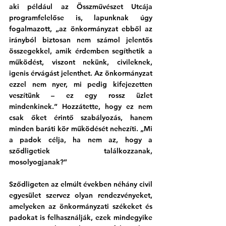
aki például az Összművészet Utcája 
programfelelőse is, lapunknak úgy 
fogalmazott, „az önkormányzat ebből az 
irányból biztosan nem számol jelentős 
összegekkel, amik érdemben segíthetik a 
működést, viszont nekünk, civileknek, 
igenis érvágást jelenthet. Az önkormányzat 
ezzel nem nyer, mi pedig kifejezetten 
veszítünk – ez egy rossz üzlet 
mindenkinek.” Hozzátette, hogy ez nem 
csak őket érintő szabályozás, hanem 
minden baráti kör működését nehezíti. „Mi 
a padok célja, ha nem az, hogy a 
sződligetiek találkozzanak, 
mosolyogjanak?” 
Sződligeten az elmúlt években néhány civil 
egyesület szervez olyan rendezvényeket, 
amelyeken az önkormányzati székeket és 
padokat is felhasználják, ezek mindegyike 