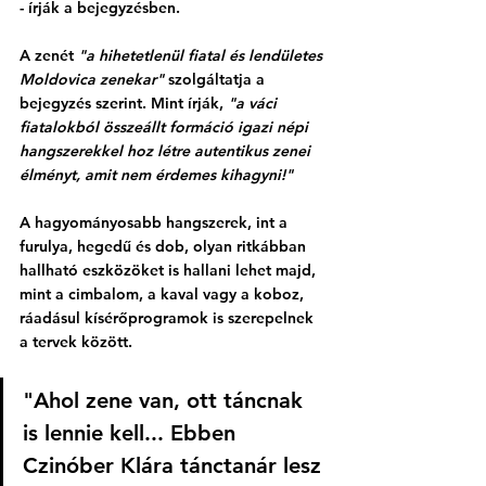
- írják a bejegyzésben. 
A zenét 
"a hihetetlenül fiatal és lendületes 
Moldovica zenekar"
 szolgáltatja a 
bejegyzés szerint. Mint írják, 
"a váci 
fiatalokból összeállt formáció igazi népi 
hangszerekkel hoz létre autentikus zenei 
élményt, amit nem érdemes kihagyni!"
A hagyományosabb hangszerek, int a 
furulya, hegedű és dob, olyan ritkábban 
hallható eszközöket is hallani lehet majd, 
mint a cimbalom, a kaval vagy a koboz, 
ráadásul kísérőprogramok is szerepelnek 
a tervek között. 
"Ahol zene van, ott táncnak 
is lennie kell... Ebben 
Czinóber Klára tánctanár lesz 