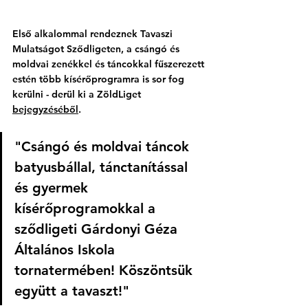
Első alkalommal rendeznek Tavaszi 
Mulatságot Sződligeten, a csángó és 
moldvai zenékkel és táncokkal fűszerezett 
estén több kísérőprogramra is sor fog 
kerülni - derül ki a ZöldLiget 
bejegyzéséből
.
"Csángó és moldvai táncok 
batyusbállal, tánctanítással 
és gyermek 
kísérőprogramokkal a 
sződligeti Gárdonyi Géza 
Általános Iskola 
tornatermében! Köszöntsük 
együtt a tavaszt!"