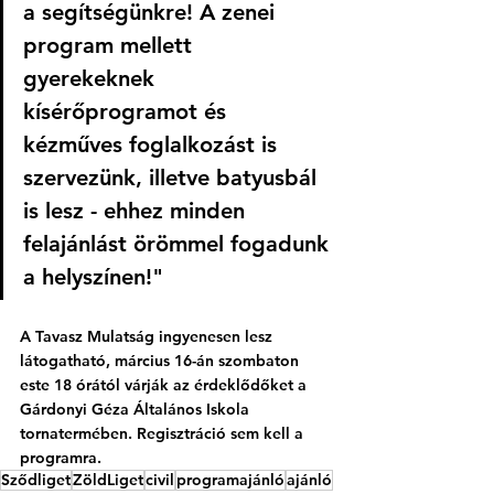
a segítségünkre! A zenei 
program mellett 
gyerekeknek 
kísérőprogramot és 
kézműves foglalkozást is 
szervezünk, illetve batyusbál 
is lesz - ehhez minden 
felajánlást örömmel fogadunk 
a helyszínen!"
A Tavasz Mulatság ingyenesen lesz 
látogatható, március 16-án szombaton 
este 18 órától várják az érdeklődőket a 
Gárdonyi Géza Általános Iskola 
tornatermében. Regisztráció sem kell a 
programra. 
Sződliget
ZöldLiget
civil
programajánló
ajánló