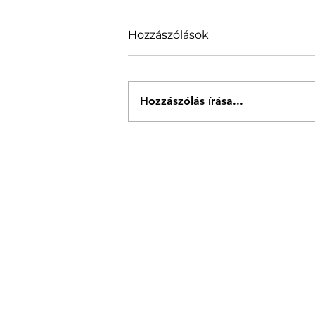
Hozzászólások
Hozzászólás írása...
Operagála, jazzkoncert és
kultúrest is a civil
szervezésű programok
között augusztusban