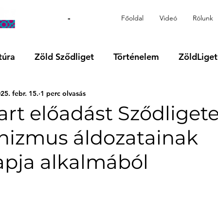
-
Főoldal
Videó
Rólunk
túra
Zöld Sződliget
Történelem
ZöldLiget
25. febr. 15.
1 perc olvasás
Videó
Régió
VOKS24
Támogatott tartalo
art előadást Sződliget
izmus áldozatainak
pja alkalmából