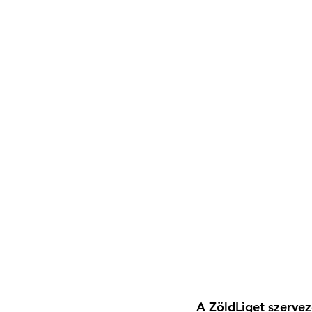
A ZöldLiget szerve