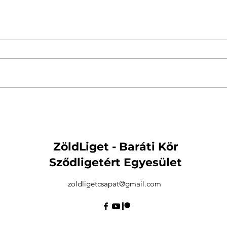
Elkezdődött a III. Sződliget
Szo
Napok szervezése
első
együ
ZöldLiget - Baráti Kör
Sződligetért Egyesület
zoldligetcsapat@gmail.com