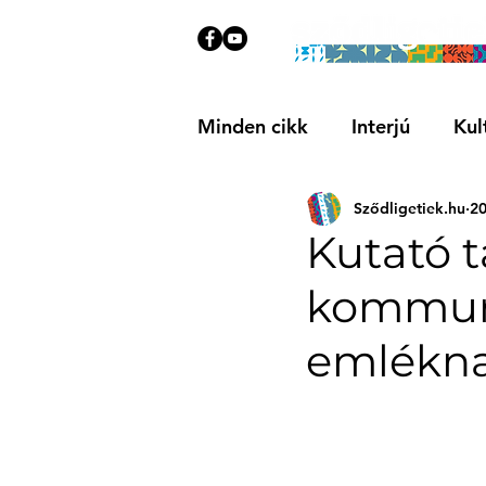
Minden cikk
Interjú
Kul
Sződligetiek.hu
20
Közösségi
Ajánló
Kutató t
kommun
emlékna