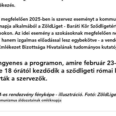
ékezés. 
megfelelően 2025-ben is szervez eseményt a kommu
apja alkalmából a ZöldLiget - Baráti Kör Sződligetért
bookon. Az idei esemény a szokásoknak megfelelően 
 hanem izgalmas előadással lesz egybekötve - a ven
Emlékezet Bizottsága Hivatalának tudományos kutatój
ingyenes a programon, amire február 23-
e 18 órától kezdődik a sződligeti római 
rták a szervezők. 
-es rendezvény fényképe - illusztráció. Fotó: ZöldLi
munizmus áldozatainak emléknapja