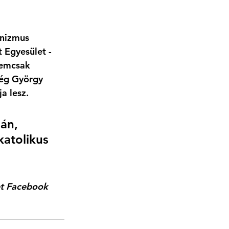
nizmus 
 Egyesület - 
nemcsak 
dég György 
a lesz.
án, 
katolikus 
get Facebook