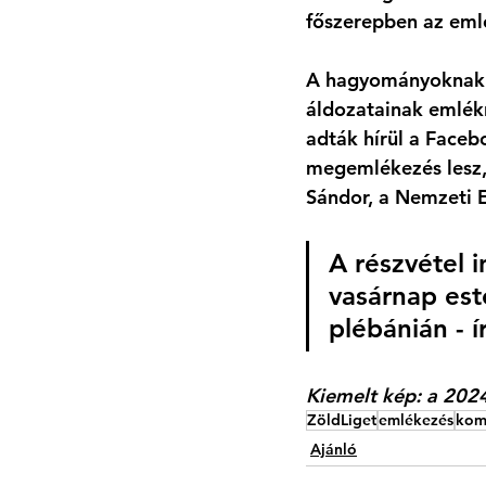
főszerepben az eml
A hagyományoknak 
áldozatainak emlékn
adták hírül a Face
megemlékezés lesz,
Sándor, a Nemzeti 
A részvétel 
vasárnap est
plébánián - í
Kiemelt kép: a 2024
ZöldLiget
emlékezés
kom
Ajánló