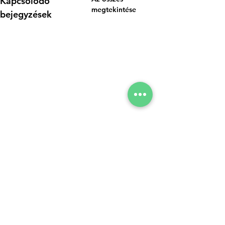
Kapcsolódó
megtekintése
bejegyzések
Hozzászólások