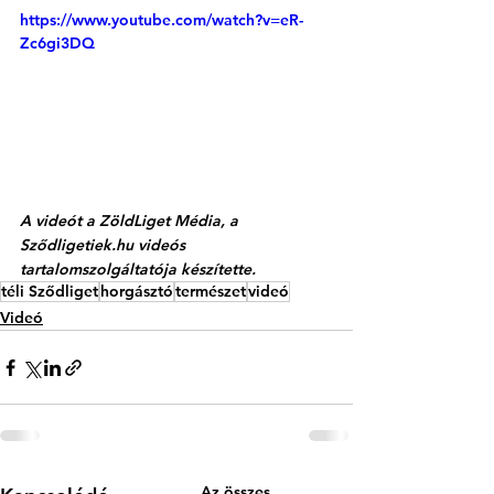
https://www.youtube.com/watch?v=eR-
Zc6gi3DQ
A videót a ZöldLiget Média, a 
Sződligetiek.hu videós 
tartalomszolgáltatója készítette.
téli Sződliget
horgásztó
természet
videó
Videó
Az összes