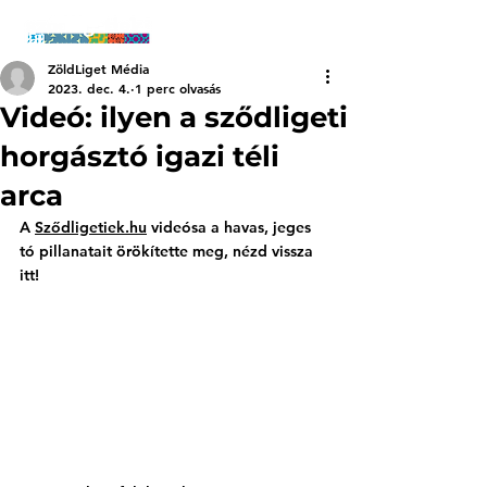
ZöldLiget Média
2023. dec. 4.
1 perc olvasás
Videó: ilyen a sződligeti
horgásztó igazi téli
arca
A 
Sződligetiek.hu
 videósa a havas, jeges 
tó pillanatait örökítette meg, nézd vissza 
itt!