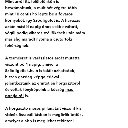
Mint arról itt, felületünkön is 
beszámoltunk, a múlt hét végére több 
mint 10 centis hó lepte be a főváros 
környékét, így Sződligetet is. A havazás 
aztán másfél napig ónos esőbe váltott, 
végül pedig viharos széllökések után mára 
már alig maradt nyoma a csütörtöki 
fehérségnek. 
A természet is varázslatos arcát mutatta 
viszont bő 1 napig, amivel a 
Sződligetiek.hu-n is találkozhattatok, 
hiszen gazdag képgalériával 
jelentkeztünk az érintetlen 
horgásztóról
és voltak fényképeink a község 
más 
pontjairól
 is. 
A horgásztó mesés pillanatait viszont kis 
videós összeállításban is megörökítettük, 
amelyet alább is meg lehet tekinteni.