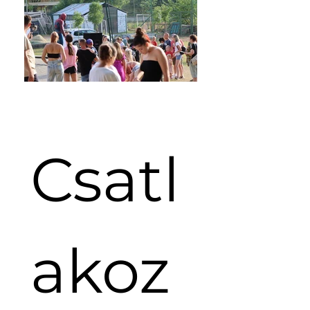
Csatl
akoz