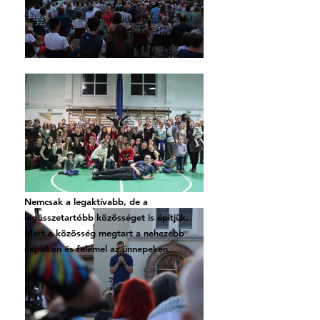
Több képet Facebook-oldalunkon találsz!
Nemcsak a legaktívabb, de a
legösszetartóbb közösséget is építjük.
Mert a közösség megtart a nehezebb
napokon és felemel az ünnepeken.