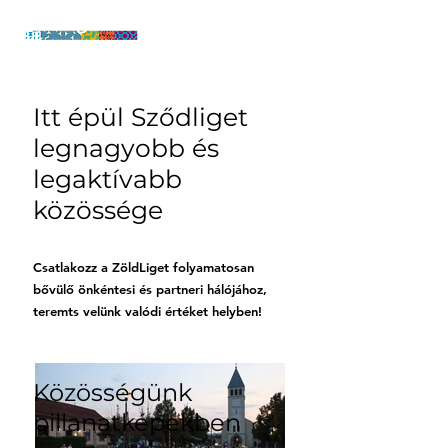
Itt épül Sződliget
legnagyobb és
legaktívabb
közössége
Csatlakozz a ZöldLiget folyamatosan
bővülő önkéntesi és partneri hálójához,
teremts velünk valódi értéket helyben!
Közösségünk
pillanatképekben