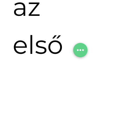
az 
első 
lépé
s!