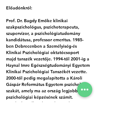
Előadónkról:
Prof. Dr. Bagdy Emőke klinikai 
szakpszichológus, pszichoterapeuta, 
szupervízor, a pszichológiatudomány 
kandidátusa, professor emeritus. 1985-
ben Debrecenben a Személyiség-és 
Klinikai Pszichológiai oktatócsoport 
majd tanszék vezetője. 1994-től 2001-ig a 
Haynal Imre Egészségtudományi Egyetem 
Klinikai Pszichológiai Tanszékét vezette. 
2000-től pedig megalapította a Károli 
Gáspár Református Egyetem pszichológia 
szakát, amely ma az ország legjobb 
pszichológiai képzésének számít. 
Mindenkor elkötelezett híve volt a 
tudatos személyiségfejlesztésének. 
Kutató munkája a pszichodiagnosztikától 
a pszichoterápiákon át széles 
spektrumban mozog. A számok magukért 
beszélnek: eddigi pályafutása alatt több, 