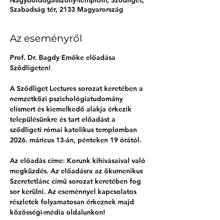
Nagyboldogasszony-templom, Sződliget,
Szabadság tér, 2133 Magyarország
Az eseményről
Prof. Dr. Bagdy Emőke előadása 
Sződligeten!
A Sződliget Lectures sorozat keretében a 
nemzetközi pszichológiatudomány 
elismert és kiemelkedő alakja érkezik 
településünkre és tart előadást a 
sződligeti római katolikus templomban 
2026. máricus 13-án, pénteken 19 órától.
Az előadás címe: Korunk kihívásaival való 
megküzdés. Az előadásra az ökumenikus 
Szeretetlánc című sorozat keretében fog 
sor kerülni. Az eseménnyel kapcsolatos 
részletek folyamatosan érkeznek majd 
közösségi-média oldalunkon!