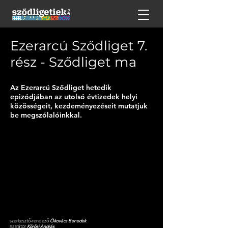
Ezerarcú Sződliget 7.
rész - Sződliget ma
Az Ezerarcú Sződliget hetedik
epizódjában az utolsó évtizedek helyi
közösségeit, kezdeményezéseit mutatjuk
be megszólalóinkkal.
szerkesztő-rendező
Ókovács Benedek
narrátor
Körösi András