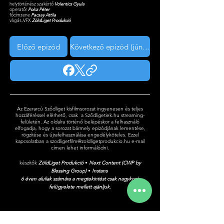
helytörténész szakértő
Volentics Gyula
operatőr
Polcz Péter
főcímzene
Pacsay Attila
vágás-VFX
ZöldLiget Produkció
Előző epizód
Következő epizód (június 7-től)
Az Ezerarcú Sződliget kisfilmsorozat ingyenesen és teljes
hozzáféréssel elérhető, csak a Sződligetiek.hu streaming-
felületén. Az oldalra történő belépéskor a felhasználó
elfogadja, hogy a sorozat bármely epizódjának lementése,
rögzítése és újrafelhasználása engedélyköteles. Ezzel
kapcsolatban a
szodligetfilm@zoldligetprodukcio.hu
e-mail
címen lehet informálódni.
készítők
ZöldLiget Produkció
•
Next Content (CWP by
Blessing Group)
•
Instans
6 éven aluliak számára a megtekintést csak nagykorú
felügyelete mellett ajánljuk.