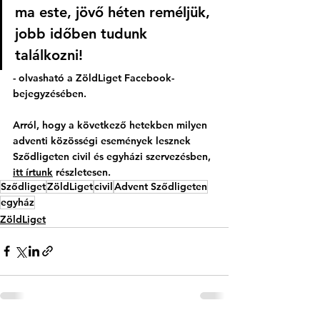
ma este, jövő héten reméljük, 
jobb időben tudunk 
találkozni!
- olvasható a ZöldLiget Facebook-
bejegyzésében.
Arról, hogy a következő hetekben milyen 
adventi közösségi események lesznek 
Sződligeten civil és egyházi szervezésben, 
itt írtunk
 részletesen.
Sződliget
ZöldLiget
civil
Advent Sződligeten
egyház
ZöldLiget