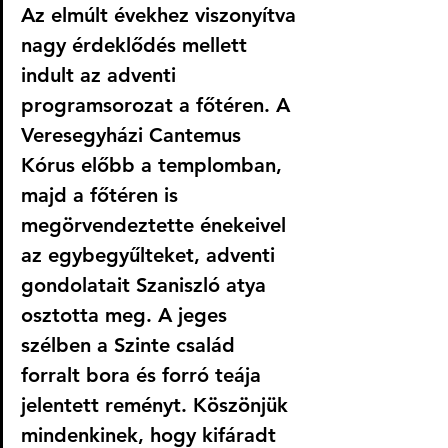
Az elmúlt évekhez viszonyítva 
nagy érdeklődés mellett 
indult az adventi 
programsorozat a főtéren. A 
Veresegyházi Cantemus 
Kórus előbb a templomban, 
majd a főtéren is 
megörvendeztette énekeivel 
az egybegyűlteket, adventi 
gondolatait Szaniszló atya 
osztotta meg. A jeges 
szélben a Szinte család 
forralt bora és forró teája 
jelentett reményt. Köszönjük 
mindenkinek, hogy kifáradt 