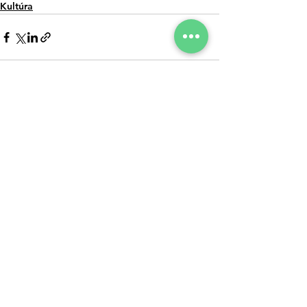
Kultúra
Az összes
Kapcsolódó
megtekintése
bejegyzések