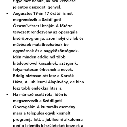
figyelmet Benire, akinek kezelése 
jelentős összeget igényel. 
Augusztus 19-én 17 órától ismét 
megrendezik a Sződligeti 
Összművészet Utcáját. A főtérre 
tervezett rendezvény az operagála 
kísérőprogramja, azon helyi civilek és 
művészek mutatkozhatnak be 
egymásnak és a nagyközönségnek. 
Idén minden eddiginél több 
kitelepülővel készülnek, azt ígérik, 
folyamatosan érkeznek a nevek. 
Eddig biztosan ott lesz a Korsók 
Háza, A Jubileumi Alapítvány, de kinn 
lesz több emlékkiállítás is. 
Ha már szó esett róla, idén is 
megszervezik a Sződligeti 
Operagálát. A kulturális esemény 
mára a település egyik kiemelt 
programja lett, a jubileumi alkalomra 
pedig jelentős készületeket tesznek a 