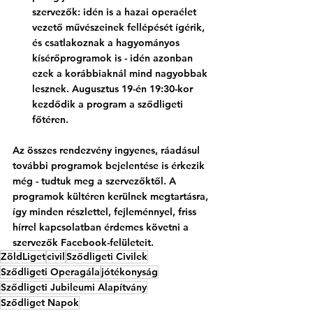
szervezők: idén is a hazai operaélet 
vezető művészeinek fellépését ígérik, 
és csatlakoznak a hagyományos 
kísérőprogramok is - idén azonban 
ezek a korábbiaknál mind nagyobbak 
lesznek. Augusztus 19-én 19:30-kor 
kezdődik a program a sződligeti 
főtéren.  
Az összes rendezvény ingyenes, ráadásul 
további programok bejelentése is érkezik 
még - tudtuk meg a szervezőktől. A 
programok kültéren kerülnek megtartásra, 
így minden részlettel, fejleménnyel, friss 
hírrel kapcsolatban érdemes követni a 
szervezők Facebook-felületeit. 
ZöldLiget
civil
Sződligeti Civilek
Sződligeti Operagála
jótékonyság
Sződligeti Jubileumi Alapítvány
Sződliget Napok