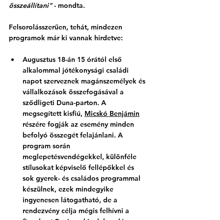
összeállítani" 
- mondta. 
Felsorolásszerűen, tehát, mindezen 
programok már ki vannak hirdetve:
Augusztus 18-án 15 órától első 
alkalommal jótékonysági családi 
napot szerveznek magánszemélyek és 
vállalkozások összefogásával a 
sződligeti Duna-parton. A 
megsegített kisfiú, 
Micskó Benjámin
részére fogják az esemény minden 
befolyó összegét felajánlani. A 
program során 
meglepetésvendégekkel, különféle 
stílusokat képviselő fellépőkkel és 
sok gyerek- és családos programmal 
készülnek, ezek mindegyike 
ingyenesen látogatható, de a 
rendezvény célja mégis felhívni a 