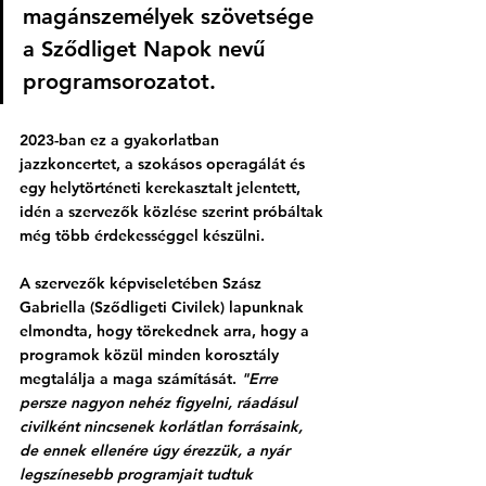
magánszemélyek szövetsége 
a Sződliget Napok nevű 
programsorozatot. 
2023-ban ez a gyakorlatban 
jazzkoncertet, a szokásos operagálát és 
egy helytörténeti kerekasztalt jelentett, 
idén a szervezők közlése szerint próbáltak 
még több érdekességgel készülni. 
A szervezők képviseletében Szász 
Gabriella (Sződligeti Civilek) lapunknak 
elmondta, hogy törekednek arra, hogy a 
programok közül minden korosztály 
megtalálja a maga számítását. 
"Erre 
persze nagyon nehéz figyelni, ráadásul 
civilként nincsenek korlátlan forrásaink, 
de ennek ellenére úgy érezzük, a nyár 
legszínesebb programjait tudtuk 