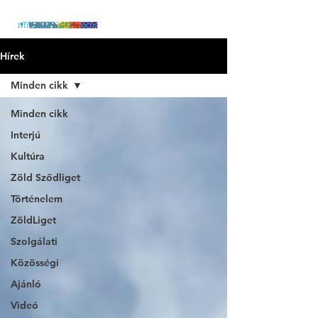
Hírek
Minden cikk
Minden cikk
Interjú
Kultúra
Zöld Sződliget
Történelem
ZöldLiget
Szolgálati
Közösségi
Ajánló
Videó