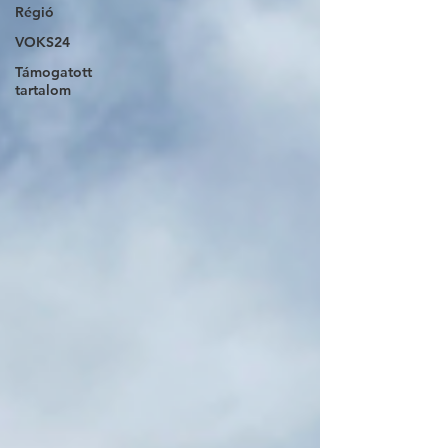
Régió
VOKS24
Támogatott
tartalom