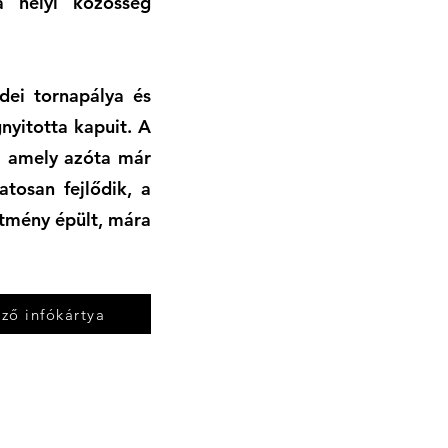
a helyi közösség
dei tornapálya és
nyitotta kapuit. A
a, amely azóta már
tosan fejlődik, a
tmény épült, mára
ző infókártya