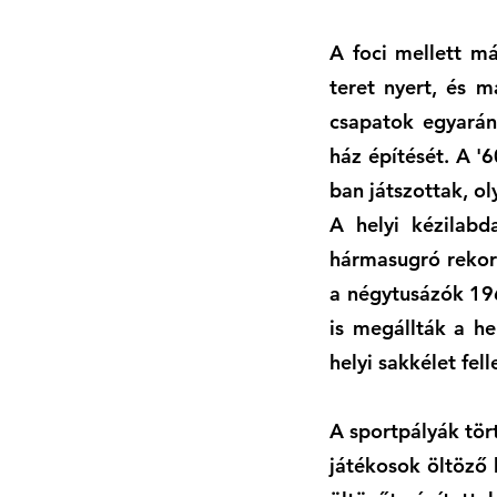
A foci mellett má
teret nyert, és m
csapatok egyarán
ház építését. A '6
ban játszottak, o
A helyi kézilabd
hármasugró rekord
a négytusázók 19
is megállták a he
helyi sakkélet fe
A sportpályák tör
játékosok öltöző 