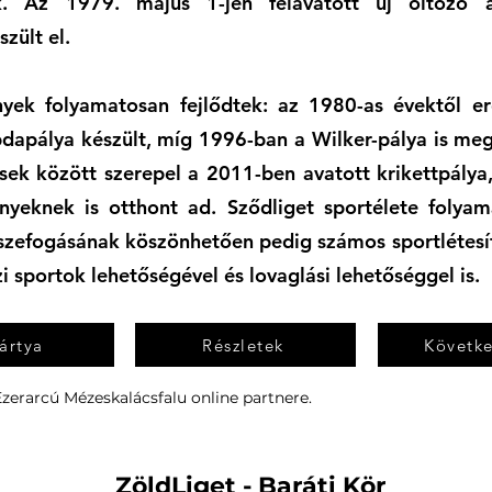
ek. Az 1979. május 1-jén felavatott új öltöző 
zült el.
nyek folyamatosan fejlődtek: az 1980-as évektől er
dapálya készült, míg 1996-ban a Wilker-pálya is meg
ések között szerepel a 2011-ben avatott krikettpály
nyeknek is otthont ad. Sződliget sportélete folyama
sszefogásának köszönhetően pedig számos sportlétesí
i sportok lehetőségével és lovaglási lehetőséggel is.
ártya
Részletek
Követke
Ezerarcú Mézeskalácsfalu online partnere.
ZöldLiget - Baráti Kör