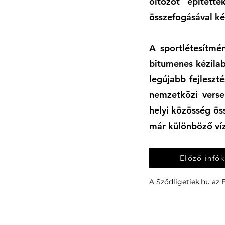
öltözőt épített
összefogásával kés
A sportlétesítmé
bitumenes kézilab
legújabb fejleszt
nemzetközi verse
helyi közösség ö
már különböző víz
Előző infók
A Sződligetiek.hu az 