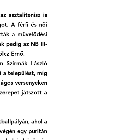
z asztalitenisz is
ot. A férfi és női
tták a művelődési
ak pedig az NB III-
ölcz Ernő.
an Szirmák László
 a települést, míg
zágos versenyeken
zerepet játszott a
ballpályán, ahol a
 végén egy puritán