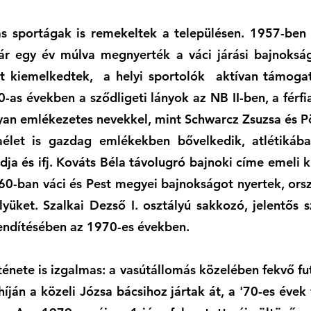
s sportágak is remekeltek a településen. 1957-ben a
ár egy év múlva megnyerték a váci járási bajnokság
t kiemelkedtek, a helyi sportolók aktívan támoga
0-as években a sződligeti lányok az NB II-ben, a férfi
lyan emlékezetes nevekkel, mint Schwarcz Zsuzsa és P
aélet is gazdag emlékekben bővelkedik, atlétikáb
ja és ifj. Kováts Béla távolugró bajnoki címe emeli ki
60-ban váci és Pest megyei bajnokságot nyertek, ors
lyüket. Szalkai Dezső I. osztályú sakkozó, jelentős s
llendítésében az 1970-es években.
ténete is izgalmas: a vasútállomás közelében fekvő fut
híján a közeli Józsa bácsihoz jártak át, a '70-es évek