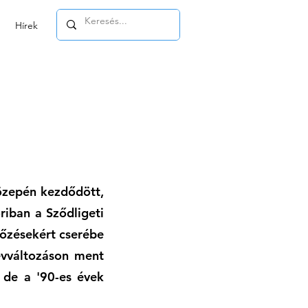
Hírek
közepén kezdődött,
riban a Sződligeti
kőzésekért cserébe
évváltozáson ment
 de a '90-es évek