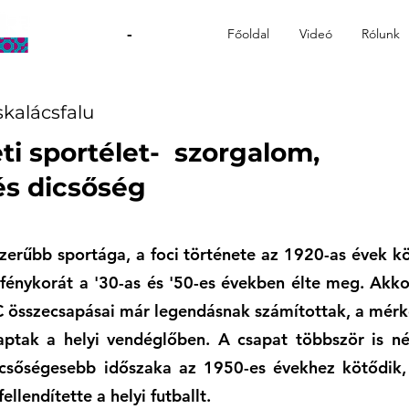
-
Főoldal
Videó
Rólunk
kalácsfalu
eti sportélet- szorgalom,
és dicsőség
zerűbb sportága, a foci története az 1920-as évek 
 fénykorát a '30-as és '50-es években élte meg. Akko
C összecsapásai már legendásnak számítottak, a mér
aptak a helyi vendéglőben. A csapat többször is n
dicsőségesebb időszaka az 1950-es évekhez kötődik,
fellendítette a helyi futballt.