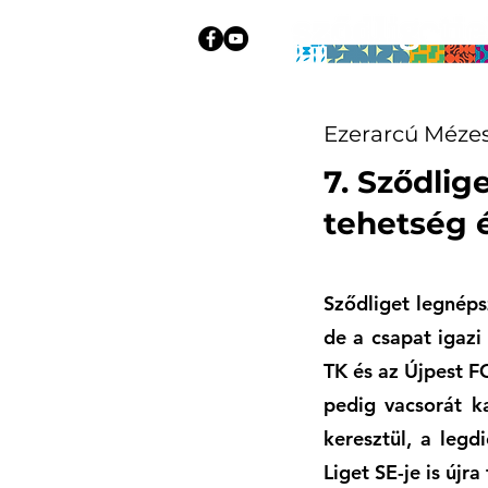
Ezerarcú Mézes
7. Sződlig
tehetség 
Sződliget legnéps
de a csapat igazi
TK és az Újpest F
pedig vacsorát k
keresztül, a leg
Liget SE-je is újra 