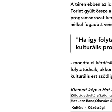
A téren ebben az id
Forint gyűlt össze 
programsorozat ker
nélkül fogadott ven
"Ha így folyt
kulturális p
- mondta el kérdés
folytatódnak, akkor
kulturális est sződl
Kiemelt kép: a Hot 
ZöldLiget
kultúra
Sződlig
Hot Jazz Band
Ókovács S
Kultúra
Közösségi