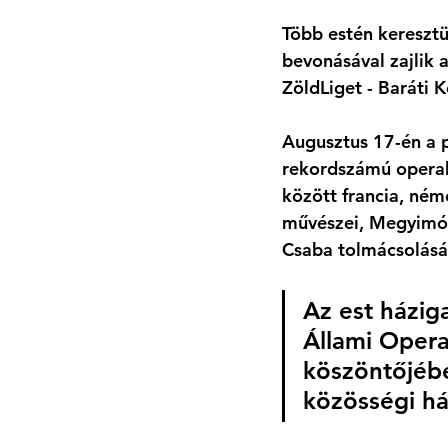
Több estén keresztü
bevonásával zajlik
ZöldLiget - Baráti K
Augusztus 17-én a 
rekordszámú operaba
között francia, ném
művészei, Megyimóre
Csaba tolmácsolásá
Az est házig
Állami Operah
köszöntőjébe
közösségi há