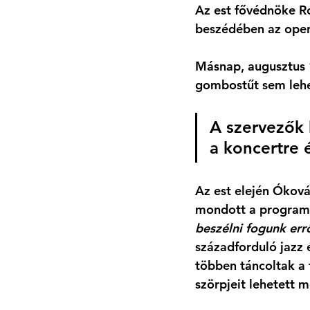
Az est fővédnöke Ró
beszédében az opera
Másnap, augusztus 1
gombostűt sem lehet
A szervezők 
a koncertre é
Az est elején Ókov
mondott a programok
beszélni fogunk errő
századforduló jazz 
többen táncoltak a 
szörpjeit lehetett m