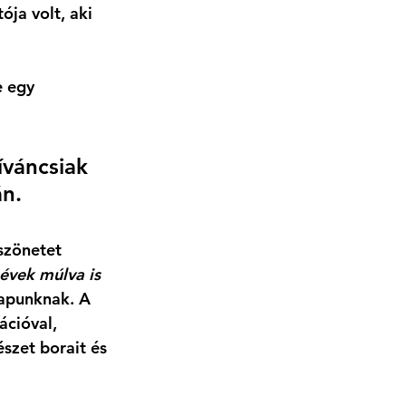
ja volt, aki 
 egy 
íváncsiak 
n. 
szönetet 
évek múlva is 
lapunknak. A 
cióval, 
szet borait és 