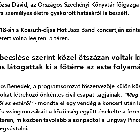
zsa Dávid, az Országos Széchényi Könyvtár főigazgató
 személyes életre gyakorolt hatásáról is beszélt. 
8-án a Kossuth-díjas Hot Jazz Band koncertjén szinte
ett volna leejteni a téren. 
becslése szerint közel ötszázan voltak k
s látogattak ki a főtérre az este folyamá
ács Benedek, a programsorozat főszervezője külön kö
at létrehozó önkéntes civil csapat tagjainak. 
"Még 
l az estéről"
 - mondta el egy vendég a koncert után 
és swing muzsikáit a közönség együtt énekelte a formá
téren, miközben távolabb a színpadtól a Lingvay Pincé
egkóstolni. 