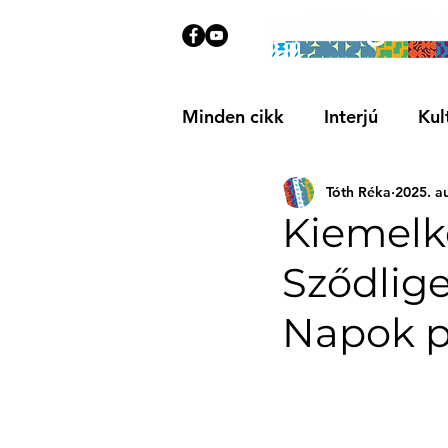
Minden cikk
Interjú
Kul
Tóth Réka
2025. a
Közösségi
Ajánló
Kiemelke
Sződlige
Napok p