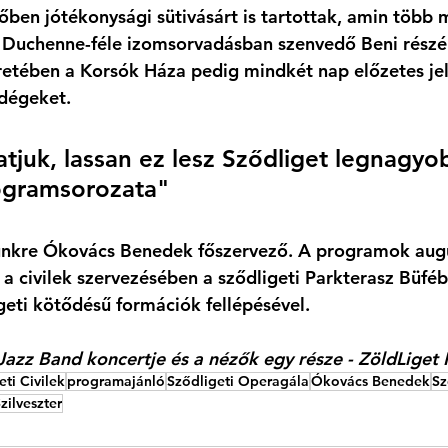
őben jótékonysági sütivásárt is tartottak, amin több 
a Duchenne-féle izomsorvadásban szenvedő Beni részé
etében a Korsók Háza pedig mindkét nap előzetes jel
dégeket. 
atjuk, lassan ez lesz Sződliget legnagyo
rogramsorozata" 
ünkre Ókovács Benedek főszervező. A programok augu
 a civilek szervezésében a sződligeti Parkterasz Büféb
igeti kötődésű formációk fellépésével. 
Jazz Band koncertje és a nézők egy része - ZöldLiget
eti Civilek
programajánló
Sződligeti Operagála
Ókovács Benedek
Sz
zilveszter