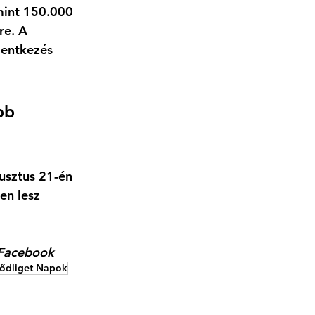
mint 150.000 
re. A 
entkezés 
bb 
sztus 21-én 
en lesz 
 Facebook
ődliget Napok