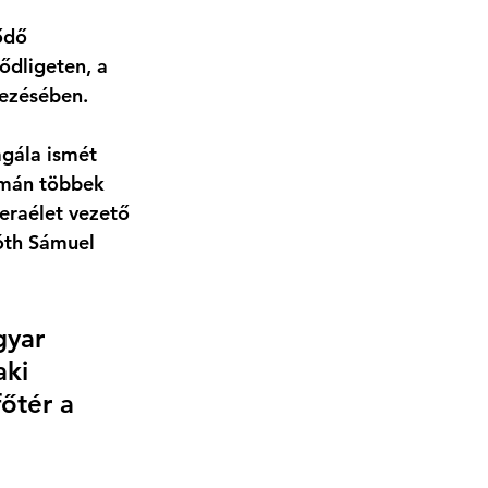
ődő 
dligeten, a 
vezésében. 
gála ismét 
amán többek 
eraélet vezető 
óth Sámuel 
gyar 
aki 
őtér a 