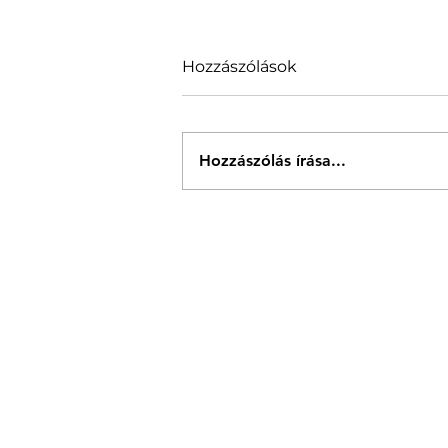
Hozzászólások
Hozzászólás írása...
Itt a VII. Sződligeti
Operagála fellépőinek
végleges névsora