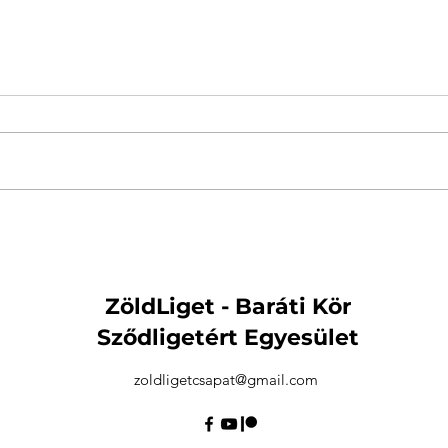
Bagdy Emőke: "Jó volt
Több
együtt lenni!"
sike
Bag
ZöldLiget - Baráti Kör
Sződligetért Egyesület
zoldligetcsapat@gmail.com