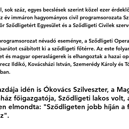
l, sok száz, egyes becslések szerint közel ezer érdekl
 az év immáron hagyományos civil programsorozata Sző
ör Sződligetért Egyesület és a Sződligeti Civilek szer
programsorozat névadó eseménye, a Sződligeti Opera
rátot csábított ki a sződligeti főtérre. Az este foly
et és magyar operaslágerek is elhangoztak a hazai op
cz Ildikó, Kovácsházi István, Szemerédy Károly és T
ban. 
azdája idén is Ókovács Szilveszter, a Ma
áz főigazgatója, Sződligeti lakos volt, 
n elmondta: "Sződligeten jobb híján a f
z". 