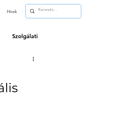
Hírek
Szolgálati
m
.
lis