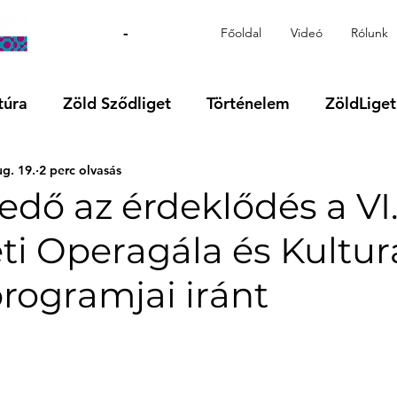
-
Főoldal
Videó
Rólunk
túra
Zöld Sződliget
Történelem
ZöldLiget
ug. 19.
2 perc olvasás
Videó
Régió
VOKS24
Támogatott tartalo
dő az érdeklődés a VI
ti Operagála és Kulturá
rogramjai iránt