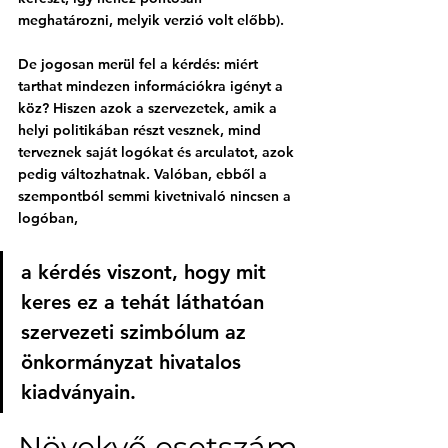
meghatározni, melyik verzió volt előbb).
De jogosan merül fel a kérdés: 
miért 
tarthat mindezen információkra igényt a 
köz?
 Hiszen azok a szervezetek, amik a 
helyi politikában részt vesznek, mind 
terveznek saját logókat és arculatot, azok 
pedig változhatnak. Valóban, ebből a 
szempontból semmi kivetnivaló nincsen a 
logóban, 
a kérdés viszont, hogy mit 
keres ez a tehát láthatóan 
szervezeti szimbólum az 
önkormányzat hivatalos 
kiadványain.
Növekvő esetszám