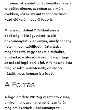
információk szerint tehát továbbra is ez a 
település címere, azonban az elmúlt 
években, sokak szerint tendenciózusan 
kezd előkerülni egy új logó is.
Mire is gondolunk? Például arra a 
közösségi költségvetésről szóló 
önkormányzati kiadványra, amely néhány 
hete minden sződligeti háztartásba 
megérkezett
. Vagy azokra a táskákra, 
amelyekre – olvasóink szerint – szintúgy 
az utóbbi logó került fel. A felhasználásra 
még később visszatérünk, de előbb 
nézzük meg, honnan is a logó.
A Forrás
A logó eredete 2019-ig vezethető vissza, 
amikor – ahogyan arra néhányan talán 
még emlékeznek – önkormányzati 