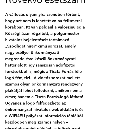
A változás olyannyira csendben történt, 
hogy azt nem is lehetett volna felismerni 
korábban. Itt van például a valószínűleg a 
Községházán rögzített, a polgármester 
hivatalos bejelentéseit tartalmazó 
„Sződliget hírei” című sorozat, amely 
nagy eséllyel önkormányzati 
megrendelésre készül önkormányzati 
háttér előtt, így sanszosan adófizetői 
forrásokból is, 
mégis a Tiszta Forrás-féle 
logó fémjelzi
.  A videós sorozat mellett 
számos olyan önkormányzati rendezvény 
plakátját lehet felfedezni, amiken nem a 
címer, hanem a Tiszta Forrás-logó látható. 
Ugyanez a logó felfedezhető az 
önkormányzat hivatalos weboldalán is és 
a WIFI4EU pályázat információs tábláitól 
kezdődően még számos helyen – 
olvasónk szerint például az idősek napi 