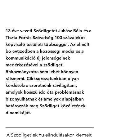
13 éve vezeti Sződligetet Juhász Béla és a 
Tiszta Forrás Szövetség 100 százalékos 
képviselő-testületi többséggel. Az elmúlt 
bő évtizedben a közösségi média és a 
kommunikáció új jelenségeinek 
megérkezésével a sződligeti 
önkormányzatra sem lehet könnyen 
ráismerni. Cikksorozatunkban olyan 
kérdésekre szeretnénk rávilágítani, 
amelyek hosszú idő óta problémásnak 
bizonyulhatnak és amelyek alapjaiban 
határozzák meg Sződliget közéletének 
dinamikáját.
A 
Sződligetiek.hu
 elindulásakor kiemelt 