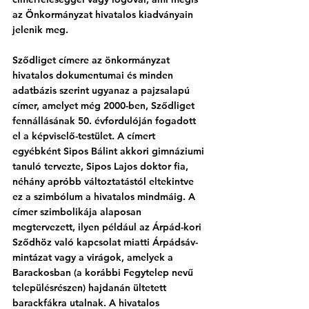
az Önkormányzat hivatalos kiadványain 
jelenik meg.
Sződliget címere az önkormányzat 
hivatalos dokumentumai és minden 
adatbázis szerint ugyanaz a pajzsalapú 
címer, amelyet még 2000-ben, Sződliget 
fennállásának 50. évfordulóján fogadott 
el a képviselő-testület. A címert 
egyébként Sipos Bálint akkori gimnáziumi 
tanuló tervezte, Sipos Lajos doktor fia, 
néhány apróbb változtatástól eltekintve 
ez a szimbólum a hivatalos mindmáig. A 
címer szimbolikája alaposan 
megtervezett, ilyen például az Árpád-kori 
Sződhöz való kapcsolat miatti Árpádsáv-
mintázat vagy a virágok, amelyek a 
Barackosban (a korábbi Fegytelep nevű 
településrészen) hajdanán ültetett 
barackfákra utalnak. A hivatalos 