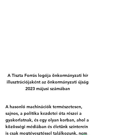
A Tiszta Forrás logója önkormányzati hír 
illusztrációjaként az önkormányzati újság 
2023 májusi számában 
A hasonló machinációk természetesen, 
sajnos, a politika kezdetei óta részei a 
gyakorlatnak, és egy olyan korban, ahol a 
közösségi médiában és életünk színterein 
is csak megtévesztéssel találkozunk, nem 