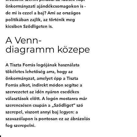
önkormányzati ajándékcsomagokon is - 
de mi is ezzel a baj? Ami az országos 
politikában zajlik, az történik meg 
kicsiben Sződligeten is.
A Venn-
diagramm közepe
A Tiszta Forrás logójának használata 
tökéletes lehetőség arra, hogy az 
önkormányzat, amelyet épp a Tiszta 
Forrás alkot, indirekt módon segítse a 
szervezetet az idén nyáron esedékes 
választások előtt. A logón mostanra már 
szerencsésen csupán a „Sződliget” szó 
szerepel, viszont annyi baj legyen: 
a 
szavazólapon is pontosan ez az ábrázolás 
fog szerepelni. 