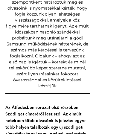
szempontként határoztuk meg és 
olvasóink is nyomatékkal kérték, hogy 
foglalkozzunk olyan lehetséges 
visszásságokkal, amelyek a köz 
figyelmére tarthatnak igényt. Az elmúlt 
időszakban hasonló szándékkal 
próbáltunk meg utánajárni
 a gödi 
Samsung működésének hátterének, de 
számos más kérdéssel is tervezünk 
foglalkozni. Oldalunk – ahogy azt az 
első nap is ígértük – korrekt és minél 
teljeskörűbb képet szeretne mutatni, 
ezért ilyen írásainkat fokozott 
óvatossággal és körültekintéssel 
készítjük.
Az Átfedésben sorozat első részében 
Sződliget címeréről lesz szó. Az elmúlt 
hetekben több olvasónk is jelezte: egyre 
több helyen találkozik egy új sződligeti 
címerféleséggel vagy logóval, ami mégis 