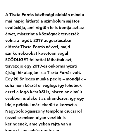
A Tiszta Forrás közösségi oldalán mind a 
mai napig látható a szimbólum sajátos 
evolúciója, ami rögtön le is bontja azt az 
érvet, miszerint a községnek tervezték 
volna a logót: 2019 augusztusában 
először Tiszta Forrás névvel, majd 
színkorrekciókat követően végül 
SZŐDLIGET felirattal láthattuk azt, 
tervezője egy 2019-es önkormányzati 
újsági hír alapján is a Tiszta Forrás volt. 
Egy különleges munka pedig – mondják – 
soha nem készül el végleg: így lehetnek 
ezzel a logó készítői is, hiszen az elmúlt 
években is alakult az elrendezés: így egy 
ideje például már lekerült a kereszt a 
Nagyboldogasszony templom csúcsáról 
(ezzel szemben olyan verziók is 
keringenek, amelyeken rajta van a 
kereszt, így nehéz pontosan 