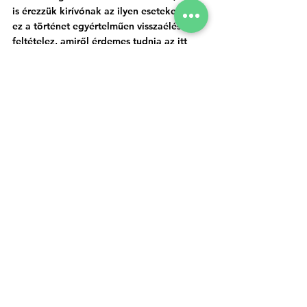
is érezzük kirívónak az ilyen eseteket, de 
ez a történet egyértelműen visszaélést 
feltételez, amiről érdemes tudnia az itt 
élőknek. 
Az ilyen apró változtatások 
és átalakítások indirekt 
módon alakítják a helyi 
közélet folyását és olyan 
kapcsolásokat és társításokat 
okozhatnak, 
amit mi magunk nem szerettünk volna, 
mondja kérdésünkre egy a témában 
jártas, saját tapasztalatokkal rendelkező 
szakértő, aki neve elhallgatását kéri az 
ügy politikai természete miatt.