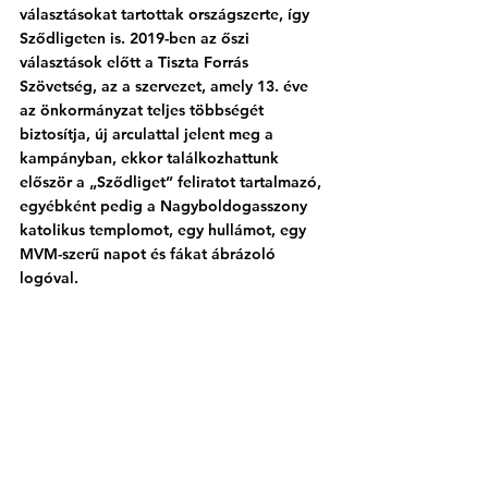
választásokat tartottak országszerte, így 
Sződligeten is. 2019-ben az őszi 
választások előtt a Tiszta Forrás 
Szövetség, az a szervezet, amely 13. éve 
az önkormányzat teljes többségét 
biztosítja, új arculattal jelent meg a 
kampányban, ekkor találkozhattunk 
először a „Sződliget” feliratot tartalmazó, 
egyébként pedig a Nagyboldogasszony 
katolikus templomot, egy hullámot, egy 
MVM-szerű napot és fákat ábrázoló 
logóval.