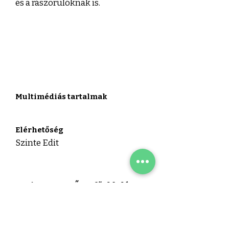
és a rászorulóknak is.
Multimédiás tartalmak
Elérhetőség
Szinte Edit
vissza a SZŐKE főoldalára