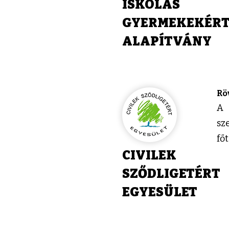
ISKOLÁS
GYERMEKEKÉR
ALAPÍTVÁNY
Rö
A 
sz
fő
CIVILEK
SZŐDLIGETÉRT
EGYESÜLET