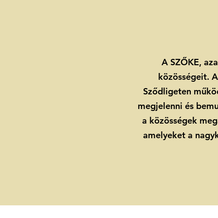
A SZŐKE, azaz
közösségeit. A
Sződligeten működ
megjelenni és bemut
a közösségek mega
amelyeket a nagykö