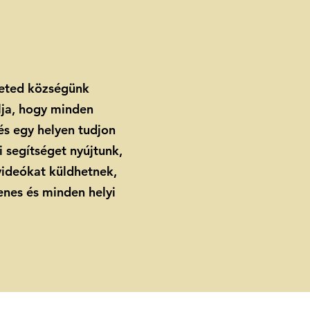
heted községünk
lja, hogy minden
s egy helyen tudjon
 segítséget nyújtunk,
ideókat küldhetnek,
enes és minden helyi