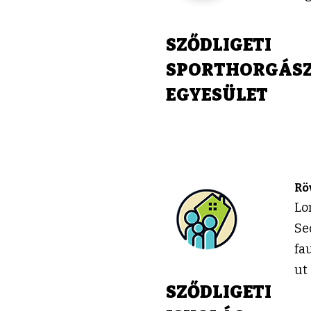
SZŐDLIGETI
SPORTHORGÁS
EGYESÜLET
Rö
Lo
Se
fa
ut
SZŐDLIGETI