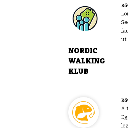
Rö
Lo
Se
fa
ut
NORDIC
WALKING
KLUB
Rö
A 
Eg
le