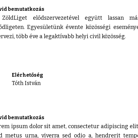
vid bemutatkozás
ZöldLiget elődszervezetével együtt lassan má
ődligeten. Egyesületünk évente közösségi esemény
ervezi, több éve a legaktívabb helyi civil közösség.
Elérhetőség
Tóth István
vid bemutatkozás
rem ipsum dolor sit amet, consectetur adipiscing elit.
d metus urna, viverra sed odio a, hendrerit tempo