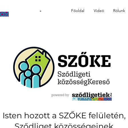
-
Főoldal
Videó
Rólunk
Isten hozott a SZŐKE felületén,
Sződliget közösségeinek