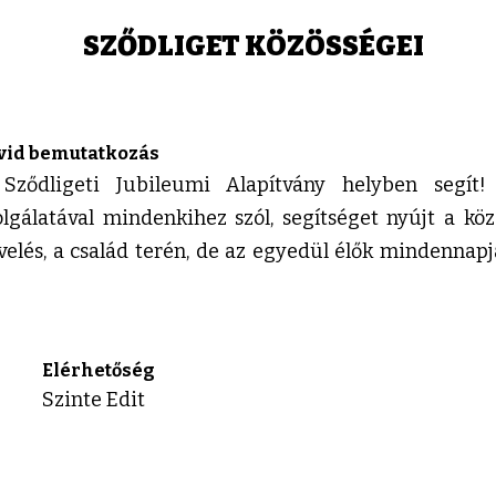
SZŐDLIGET KÖZÖSSÉGEI
vid bemutatkozás
Sződligeti Jubileumi Alapítvány helyben segít! 
olgálatával mindenkihez szól, segítséget nyújt a közö
velés, a család terén, de az egyedül élők mindennap
Elérhetőség
Szinte Edit