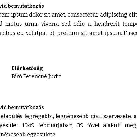
vid bemutatkozás
rem ipsum dolor sit amet, consectetur adipiscing elit.
d metus urna, viverra sed odio a, hendrerit tempo
ucibus eu volutpat et, pretium sit amet ipsum. Fu
Elérhetőség
Bíró Ferencné Judit
vid bemutatkozás
település legrégebbi, legnépesebb civil szervezete, 
yesület 1949 februárjában, 39 fővel alakult meg
gnépesebb egyesülete.