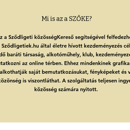
Mi is az a SZŐKE?
 a Sződligeti közösségKereső segítségével felfedez
 Sződligetiek.hu által életre hívott kezdeményezés cé
ő baráti társaság, alkotóműhely, klub, kezdeményezé
atkozni az online térben. Ehhez mindenkinek grafikai
lkothatják saját bemutatkozásukat, fényképeket és v
zönség is viszontláthat. A szolgáltatás teljesen ingy
közösség számára nyitott.