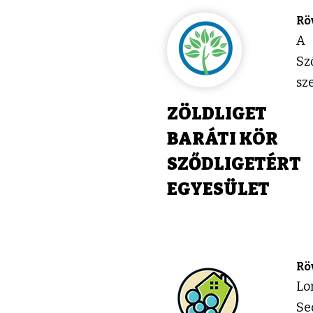
Rö
A 
Sz
sz
ZÖLDLIGET
BARÁTI KÖR
SZŐDLIGETÉRT
EGYESÜLET
Rö
Lo
Se