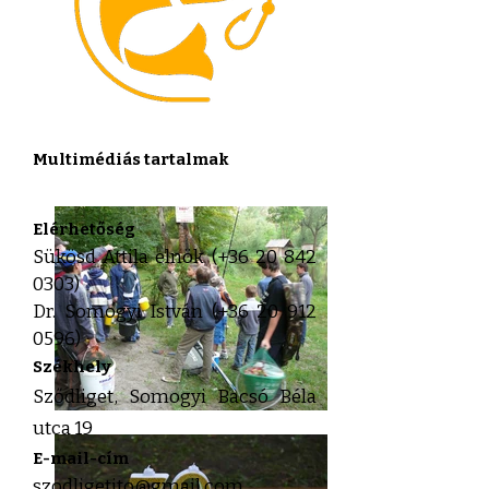
Multimédiás tartalmak
Elérhetőség
Sükösd Attila elnök (+36
20 842
0303)
Dr. Somogyi István (+36
20 912
0596)
Székhely
Sződliget, Somogyi Bacsó Béla
utca 19
E-mail-cím
szodligetito@gmail.com