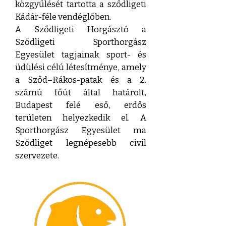
közgyűlését tartotta a sződligeti
Kádár-féle vendéglőben.
A Sződligeti Horgásztó a
Sződligeti Sporthorgász
Egyesület tagjainak sport- és
üdülési célú létesítménye, amely
a Sződ–Rákos-patak és a 2.
számú főút által határolt,
Budapest felé eső, erdős
területen helyezkedik el. A
Sporthorgász Egyesület ma
Sződliget legnépesebb civil
szervezete.