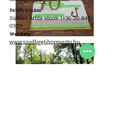
Telefonszám
Sükösd Attila elnök (+36
20 842
0303)
Webhely
www.szodligetihorgaszto.hu