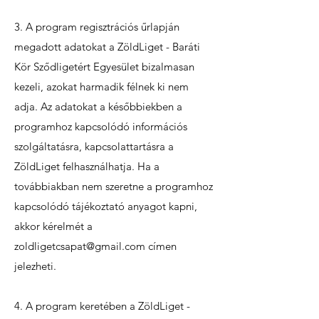
3. A program regisztrációs űrlapján
megadott adatokat a ZöldLiget - Baráti
Kör Sződligetért Egyesület bizalmasan
kezeli, azokat harmadik félnek ki nem
adja. Az adatokat a későbbiekben a
programhoz kapcsolódó információs
szolgáltatásra, kapcsolattartásra a
ZöldLiget felhasználhatja. Ha a
továbbiakban nem szeretne a programhoz
kapcsolódó tájékoztató anyagot kapni,
akkor kérelmét a
zoldligetcsapat@gmail.com
címen
jelezheti.
4. A program keretében a ZöldLiget -