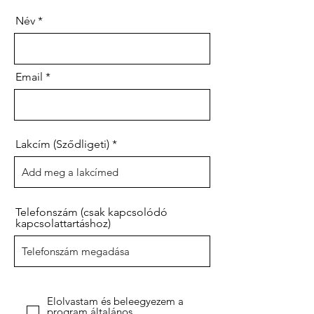
Név
Email
Lakcím (Sződligeti)
Telefonszám (csak kapcsolódó
kapcsolattartáshoz)
Elolvastam és beleegyezem a
program általános