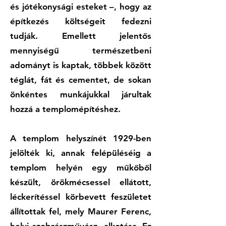
és jótékonysági esteket –, hogy az
építkezés költségeit fedezni
tudják. Emellett jelentős
mennyiségű természetbeni
adományt is kaptak, többek között
téglát, fát és cementet, de sokan
önkéntes munkájukkal járultak
hozzá a templomépítéshez.
A templom helyszínét 1929-ben
jelölték ki, annak felépüléséig a
templom helyén egy műkőből
készült, örökmécsessel ellátott,
léckerítéssel körbevett feszületet
állítottak fel, mely Maurer Ferenc,