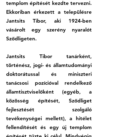
templom építését kezdte tervezni.
Ekkoriban érkezett a településre
Jantsits Tibor, aki 1924-ben
vásárolt egy szerény nyaralót
Sződligeten.
Jantsits Tibor tanárként,
történész, jogi- és államtudományi
doktorátussal és miniszteri
tanácsosi pozícióval rendelkező
államtisztviselőként (egyéb, a
közösség építését, Sződliget
fejlesztését szolgáló
tevékenységei mellett), a hitélet
fellendítését és egy új templom
építését tűzte ki célul. Mindvégig