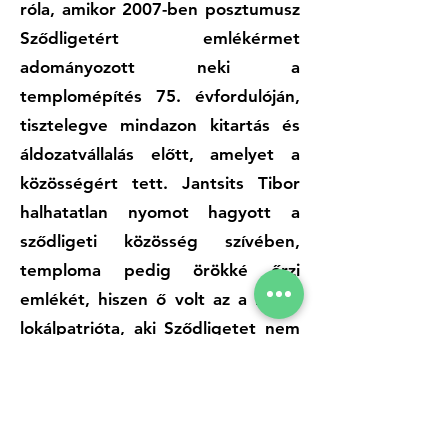
róla, amikor 2007-ben posztumusz
Sződligetért emlékérmet
adományozott neki a
templomépítés 75. évfordulóján,
tisztelegve mindazon kitartás és
áldozatvállalás előtt, amelyet a
közösségért tett. Jantsits Tibor
halhatatlan nyomot hagyott a
sződligeti közösség szívében,
temploma pedig örökké őrzi
emlékét, hiszen ő volt az a lelkes
lokálpatrióta, aki Sződligetet nem
csupán egy szent hellyel
gazdagította, hanem a közösség
összefogásának és kitartásának
szimbólumává is tette.