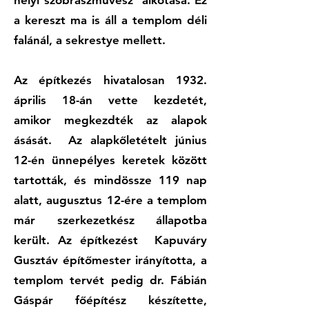
helyi szobrászművész alkotása. Ez
a kereszt ma is áll a templom déli
falánál, a sekrestye mellett.
Az építkezés hivatalosan 1932.
április 18-án vette kezdetét,
amikor megkezdték az alapok
ásását. Az alapkőletételt június
12-én ünnepélyes keretek között
tartották, és mindössze 119 nap
alatt, augusztus 12-ére a templom
már szerkezetkész állapotba
került. Az építkezést Kapuváry
Gusztáv építőmester irányította, a
templom tervét pedig dr. Fábián
Gáspár főépítész készítette,