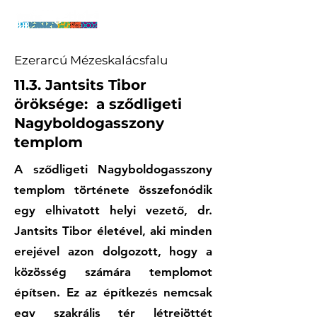
Ezerarcú Mézeskalácsfalu
11.3. Jantsits Tibor
öröksége: a sződligeti
Nagyboldogasszony
templom
A sződligeti Nagyboldogasszony
templom története összefonódik
egy elhivatott helyi vezető, dr.
Jantsits Tibor életével, aki minden
erejével azon dolgozott, hogy a
közösség számára templomot
építsen. Ez az építkezés nemcsak
egy szakrális tér létrejöttét