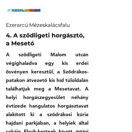
Ezerarcú Mézeskalácsfalu
4. A sződligeti horgásztó,
a Mesetó
A sződligeti Malom utcán
végighaladva egy kis erdei
ösvényen keresztül, a Sződrákos-
patakon átvezető kis híd túloldalán
találhatjuk meg a Mesetavat. A
helyi horgászegyesület néhány
évtizede hangulatos horgásztavat
alakított ki a sződrákosi kúria
hajdani parkjában, a helyiek által
sokáig Floch-kertnek hívott ártéri