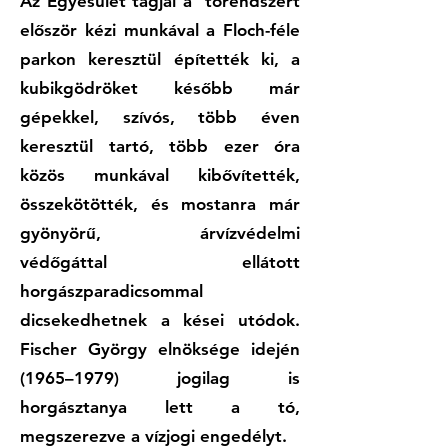
Az Egyesület tagjai a tórendszert
először kézi munkával a Floch-féle
parkon keresztül építették ki, a
kubikgödröket később már
gépekkel, szívós, több éven
keresztül tartó, több ezer óra
közös munkával kibővítették,
összekötötték, és mostanra már
gyönyörű, árvízvédelmi
védőgáttal ellátott
horgászparadicsommal
dicsekedhetnek a kései utódok.
Fischer György elnöksége idején
(1965–1979) jogilag is
horgásztanya lett a tó,
megszerezve a vízjogi engedélyt.