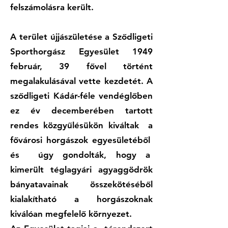
felszámolásra került.
A terület újjászületése a Sződligeti
Sporthorgász Egyesület 1949
február, 39 fővel történt
megalakulásával vette kezdetét. A
sződligeti Kádár-féle vendéglőben
ez év decemberében tartott
rendes közgyűlésükön kiváltak a
fővárosi horgászok egyesületéből
és úgy gondolták, hogy a
kimerült téglagyári agyaggödrök
bányatavainak összekötéséből
kialakítható a horgászoknak
kiválóan megfelelő környezet.