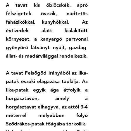
A tavat kis öblöcskék, apró
félszigetek övezik, nádtetős
faházikókkal, kunyhókkal. Az
évtizedek alatt kialakított
környezet, a kanyargó partvonal
gyönyörű látványt nyújt, gazdag
állat- és madárvilággal rendelkezik.
A tavat Felsőgöd irányából az Ilka-
patak északi elágazása táplálja. Az
Ilka-patak egyik ága átfolyik a
horgásztavon, amely a
horgásztavat elhagyva, az attól 3-4
méterrel mélyebben folyó
Sződrákos-patak főágába torkollik.