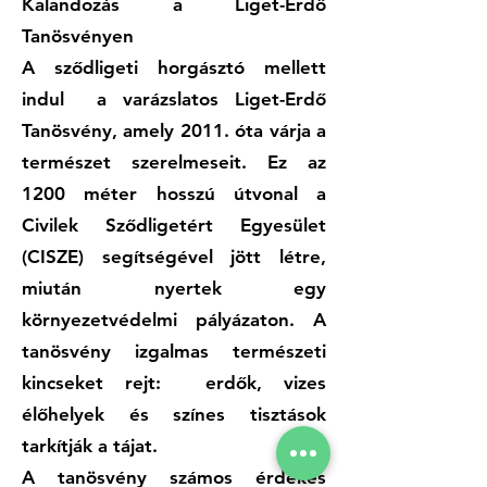
Kalandozás a Liget-Erdő
Tanösvényen
A sződligeti horgásztó mellett
indul a varázslatos Liget-Erdő
Tanösvény, amely 2011. óta várja a
természet szerelmeseit. Ez az
1200 méter hosszú útvonal a
Civilek Sződligetért Egyesület
(CISZE) segítségével jött létre,
miután nyertek egy
környezetvédelmi pályázaton. A
tanösvény izgalmas természeti
kincseket rejt: erdők, vizes
élőhelyek és színes tisztások
tarkítják a tájat.
A tanösvény számos érdekes