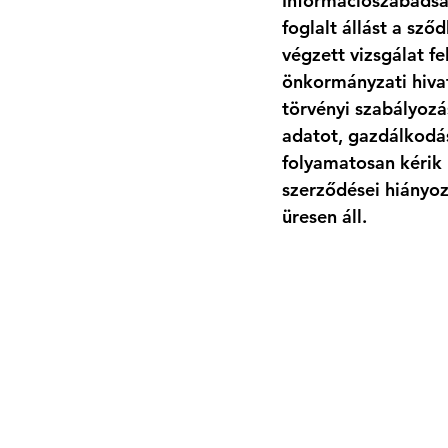
Információszabadság
foglalt állást a sz
végzett vizsgálat fe
önkormányzati hiva
törvényi szabályoz
adatot, gazdálkodási
folyamatosan kérik h
szerződései hiányo
üresen áll.