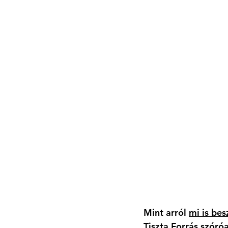
Mint arról 
mi is be
Tiszta Forrás szóró