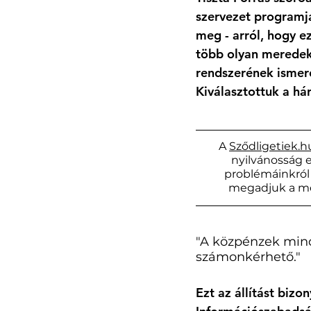
szervezet programjár
meg - arról, hogy e
több olyan meredek 
rendszerének ismere
Kiválasztottuk a há
A 
Sződligetiek.h
nyilvánosság e
problémáinkról 
megadjuk a meg
"A közpénzek minde
számonkérhető."
Ezt az állítást biz