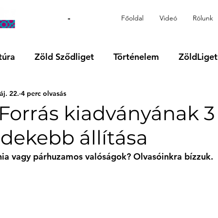
-
Főoldal
Videó
Rólunk
túra
Zöld Sződliget
Történelem
ZöldLiget
j. 22.
4 perc olvasás
Videó
Régió
VOKS24
Támogatott tartalo
 Forrás kiadványának 3
dekebb állítása
nia vagy párhuzamos valóságok? Olvasóinkra bízzuk. 