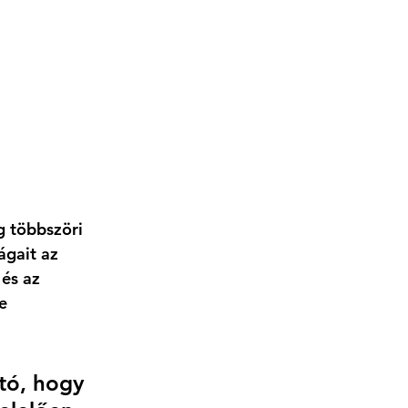
g többszöri 
ágait
 az 
 és az 
e 
tó, hogy 