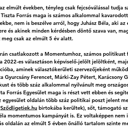
az elmúlt években, tényleg csak fejcsóválással tudja s
 a Tiszta Forrás maga is számos alkalommal kavarodott
ekbe, nem is beszélve arról, hogy Juhász Béla, aki az 
ere és akinek minden kérdésben döntő szava van, maga
 meg csak az elmúlt 5 év alatt. 
orán csatlakozott a Momentumhoz, számos politikust 
 a 2022-es választáson képviselő-jelölt jelöltként, maj
cióba, aminek választókerületi szervezőjeként működi
a Gyurcsány Ferencet, Márki-Zay Pétert, Karácsony Ge
kust és több száz alkalommal nyilvánult meg országos 
ta Forrás Egyesület maga is részt vett ebben és segíte
 egyesület oldalán több száz politikai poszt jelent me
 
Sződligetiek.hu
 birtokába kerültek), sőt, támogató s
Béla momentumos kampányát is. Ez voltaképpen nem i
rás oldalán az elmúlt 5 évben önálló tartalom szinte m