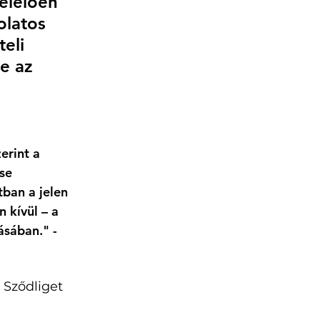
elelően 
olatos 
eli 
e az 
 
erint a 
se 
ban a jelen 
n kívül – a 
sában." - 
 Sződliget 