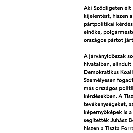
Aki Sződligeten élt 
kijelentést, hiszen
pártpolitikai kérdés
elnöke, polgármest
országos pártot járt
A járványidőszak s
hivatalban, elindult
Demokratikus Koalí
Személyesen fogadt
más országos politi
kérdésekben. A Tisz
tevékenységeket, az
képernyőképek is a
segítették Juhász 
hiszen a Tiszta For