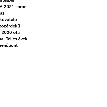
entésben 
 A 2021 során 
az 
követelő 
közérdekű 
t 2020 óta 
a. Teljes évek 
menüpont 