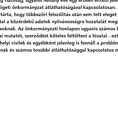
 Hatóság, ugyanis néhány éve egy erősen elítélő jel
ődligeti önkormányzat átláthatóságával kapcsolatosan.
ltárta, hogy 
többszöri felszólítás után sem tett eleget 
tal a közérdekű adatok nyilvánosságra hozatalát meg
ásoknak.
 Az önkormányzati honlapon ugyanis számos 
 mutatót, szerződést köteles feltölteni a hivatal - ez
elyi civilek és egyébként jelenleg is fennáll a problém
znak és számos további átláthatósággal kapcsolatos 