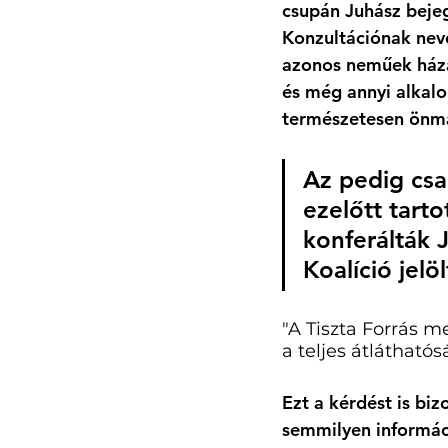
csupán Juhász bejeg
Konzultációnak nevez
azonos neműek háza
és még annyi alkalo
természetesen önma
Az pedig csa
ezelőtt tart
konferálták 
Koalíció jelö
"A Tiszta Forrás 
a teljes átláthatós
Ezt a kérdést is biz
semmilyen informác