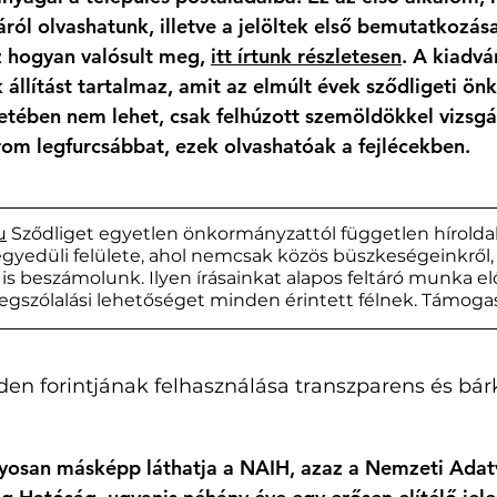
ól olvashatunk, illetve a jelöltek első bemutatkozása i
z hogyan valósult meg, 
itt írtunk részletesen
. A kiadv
állítást tartalmaz, amit az elmúlt évek sződligeti ön
tében nem lehet, csak felhúzott szemöldökkel vizsgál
rom legfurcsábbat, ezek olvashatóak a fejlécekben. 
u
 Sződliget egyetlen önkormányzattól független híroldala
gyedüli felülete, ahol nemcsak közös büszkeségeinkről,
is beszámolunk. Ilyen írásainkat alapos feltáró munka el
szólalási lehetőséget minden érintett félnek. Támoga
n forintjának felhasználása transzparens és bárki
onyosan másképp láthatja a NAIH, azaz a Nemzeti Adat