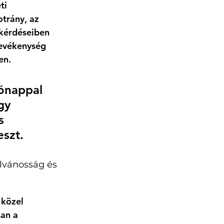
ti 
otrány, az 
 kérdéseiben 
tevékenység 
en. 
ónappal 
gy 
s 
szt. 
lvánosság és 
 közel 
an a 