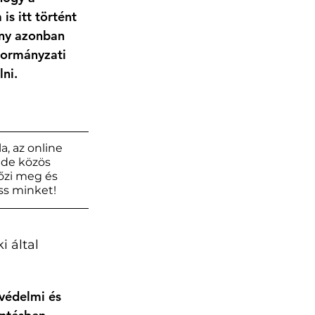
s itt történt 
ány azonban 
kormányzati 
ni. 
, az online 
 de közös 
őzi meg és 
ss minket!
 által 
védelmi és 