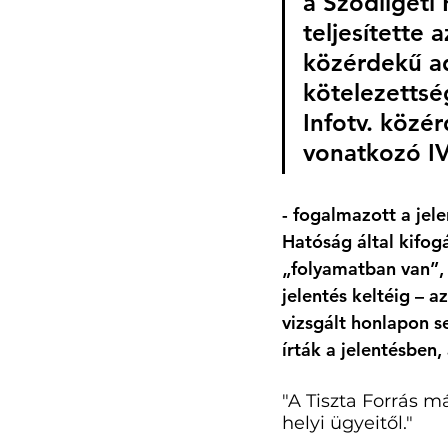
a Sződligeti
teljesítette
közérdekű ad
kötelezettsé
Infotv. közé
vonatkozó IV.
- fogalmazott a jel
Hatóság által kifog
„folyamatban van”, 
jelentés keltéig – 
vizsgált honlapon s
írták a jelentésben
"A Tiszta Forrás má
helyi ügyeitől."