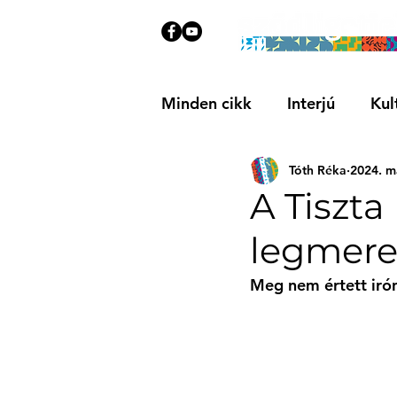
Minden cikk
Interjú
Kul
Tóth Réka
2024. má
Közösségi
Ajánló
A Tiszta
legmere
Meg nem értett iró