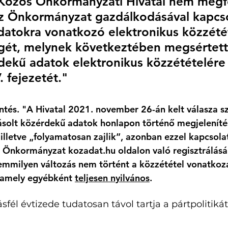
 Közös Önkormányzati Hivatal nem megf
 az Önkormányzat gazdálkodásával kapcs
atokra vonatkozó elektronikus közzétét
gét, melynek következtében megsértett
rdekű adatok elektronikus közzétételére
 fejezetét."
entés. "A Hivatal 2021. november 26-án kelt válasza sz
ásolt közérdekű adatok honlapon történő megjeleníté
illetve „folyamatosan zajlik”, azonban ezzel kapcsolat
az Önkormányzat 
kozadat.hu
 oldalon való regisztrálásá
emmilyen változás nem történt a közzététel vonatkozá
, amely egyébként 
teljesen nyilvános
. 
sfél évtizede tudatosan távol tartja a pártpolitikát