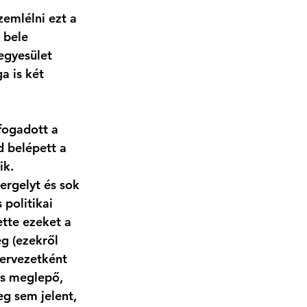
zemlélni ezt a 
 bele 
egyesület 
 is két 
fogadott a 
d belépett a 
k. 
rgelyt és sok 
politikai 
tte ezeket a 
g (ezekről 
zervezetként 
s meglepő, 
eg sem jelent, 