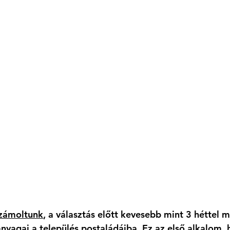
számoltunk
, a választás előtt kevesebb mint 3 héttel 
anyagai a település postaládáiba. Ez az első alkalom, 