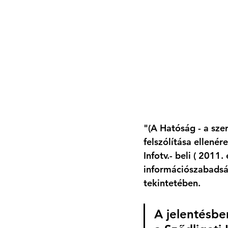
"(A Hatóság - a szer
felszólítása ellenére
Infotv.- beli ( 2011
információszabadság
tekintetében.
A jelentésbe