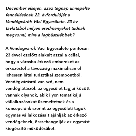
December elsején, azaz tegnap ünnepelte 
fennállásának 23. évfordulóját a 
Vendégvárók Váci Egyesülete. 23 év 
távlatából milyen eredményeket tudnak 
megvonni, mire a legbüszkébbek?
A Vendégvárók Váci Egyesülete pontosan 
23 évvel ezelőtt alakult azzal a céllal, 
hogy a városba érkező embereket az 
érkezéstől a távozásig maximálisan el 
lehessen látni turisztikai szempontból. 
Vendégvárásról van szó, nem 
vendéglátásról: az egyesület tagjai között 
vannak olyanok, akik ilyen tematikájú 
vállalkozásokat üzemeltetnek és a 
koncepciónk szerint az egyesületi tagok 
egymás vállalkozásait ajánlják az érkező 
vendégeknek, összehangolják az egymást 
kiegészítő működésüket. 