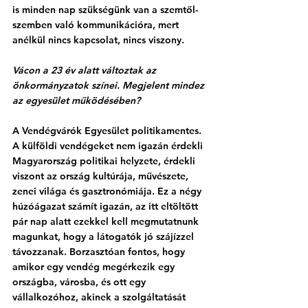
is minden nap szükségünk van a szemtől-
szemben való kommunikációra, mert 
anélkül nincs kapcsolat, nincs viszony. 
Vácon a 23 év alatt változtak az 
önkormányzatok színei. Megjelent mindez 
az egyesület működésében?
A Vendégvárók Egyesület politikamentes. 
A külföldi vendégeket nem igazán érdekli 
Magyarország politikai helyzete, érdekli 
viszont az ország kultúrája, művészete, 
zenei világa és gasztronómiája. Ez a négy 
húzóágazat számít igazán, az itt eltöltött 
pár nap alatt ezekkel kell megmutatnunk 
magunkat, hogy a látogatók jó szájízzel 
távozzanak. Borzasztóan fontos, hogy 
amikor egy vendég megérkezik egy 
országba, városba, és ott egy 
vállalkozóhoz, akinek a szolgáltatását 