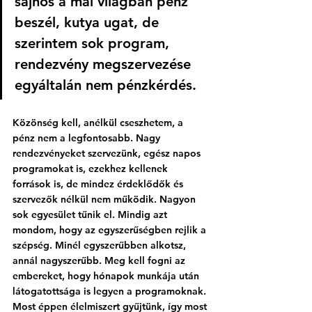
sajnos a mai világban pénz 
beszél, kutya ugat, de 
szerintem sok program, 
rendezvény megszervezése 
egyáltalán nem pénzkérdés.
Közönség kell, anélkül cseszhetem, a 
pénz nem a legfontosabb. Nagy 
rendezvényeket szervezünk, egész napos 
programokat is, ezekhez kellenek 
források is, de mindez érdeklődők és 
szervezők nélkül nem működik. Nagyon 
sok egyesület tűnik el. Mindig azt 
mondom, hogy az egyszerűségben rejlik a 
szépség. Minél egyszerűbben alkotsz, 
annál nagyszerűbb. Meg kell fogni az 
embereket, hogy hónapok munkája után 
látogatottsága is legyen a programoknak. 
Most éppen élelmiszert gyűjtünk, így most 