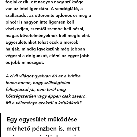
foglalkozik, ott nagyon nagy szüksége 
van az intelligenciára. A vendéglátó, a 
szállásadó, az étteremtulajdonos és még a 
pincér is nagyon intelligensen kell 
viselkedjen, szemtől szembe kell nézni, 
magas követelményeknek kell megfelelni. 
Egyesületünket tehát ezek a mércék 
hajtják, mindig igyekszünk még jobban 
végezni a dolgunkat, elérni az egyre jobb 
és jobb minőséget.
A civil világot gyakran éri az a kritika 
innen-onnan, hogy szükségtelen 
felhajtással jár, nem térül meg 
költségszerűen vagy éppen csak zavaró. 
Mi a véleménye ezekről a kritikákról?
Egy egyesület működése 
mérhető pénzben is, mert 