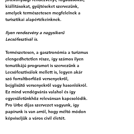
kiállításokat, gyűjtéseket szervezünk, 
amelyek természetesen megfelelnek a 
turisztikai alapértékeinknek.
Ilyen rendezvény a nagysikerű 
Lecsófesztivál is.
Természetesen, a gasztronómia a turizmus 
elengedhetetlen része, így számos ilyen 
tematikájú programot is szervezünk a 
Lecsófesztiválok mellett is, legyen akár 
szó forraltborfőző versenyekről, 
bejglisütő versenyekről vagy hasonlókról. 
Ez mind vendégvárás valahol és így 
egyesületünkhöz relevánsan kapcsolódik. 
Pro Urbe díjas szervezet vagyunk, így 
papírunk is van arról, hogy méltó módon 
képviseljük a város civil életét.