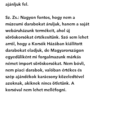
ajánljuk fel.
Sz. Zs.: Nagyon fontos, hogy nem a 
múzeumi darabokat áruljuk, hanem a saját 
webáruházunk termékeit, ahol új 
söröskorsókat értékesítünk. Szó sem lehet 
arról, hogy a Korsók Házában kiállított 
darabokat eladjuk, de Magyarországon 
egyedüliként mi forgalmazunk márkás 
német import söröskorsókat. Nem bóvli, 
nem piaci darabok, valóban értékes és 
szép ajándékok karácsony közeledtével 
azoknak, akiknek nincs ötletünk. A 
korsóval nem lehet melléfogni. 