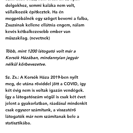
dolgokhoz, semmi kaláka nem volt, 
vállalkozók építkeztek. Ha én 
megpróbálnék egy szöget beverni a falba, 
Zsuzsinak kellene ellátnia engem, nálam 
kevés kétbalkezesebb ember van 
műszakilag. (nevetnek)
Több, mint 1200 látogató volt már a 
Korsók Házában, mindannyian jegyár 
nélkül körbevezetve. 
Sz. Zs.: A Korsók Háza 2019-ben nyílt 
meg, de utána röviddel jött a COVID, így 
két évig nem is voltak igazán vendégek. 
Így a látogatószám végül is csak két évet 
jelent a gyakorlatban, ráadásul mindenkit 
csak egyszer számítunk, a visszatérő 
látogatók már nem számítanak bele a 
statisztikába.