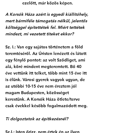
ezelőtt, már közös képen.
A Korsók Háza azért is egyedi kiállítóhely, 
mert bármiféle támogatás nélkül, jelentős 
költséggel építettétek fel. Miért tettétek 
mindezt, mi vezetett titeket ekkor?
Sz. I.: Van egy sajátos történetem a föld 
teremtéséről. Az Úristen lenézett és látott 
egy fénylő pontot: az volt Sződliget, ami 
alá, köré mindent megteremtett. Bő 40 
éve vettünk itt telket, több mint 15 éve itt 
is élünk. Városi gyerek vagyok ugyan, de 
az utóbbi 10-15 éve nem éreztem jól 
magam Budapesten, közösséget 
kerestünk. A Korsók Háza ötlete/terve 
csak évekkel később fogalmazódott meg.
Ti dolgoztatok az építkezésnél?
Sz.I.: Isten őrizz, nem értek én az ilyen 