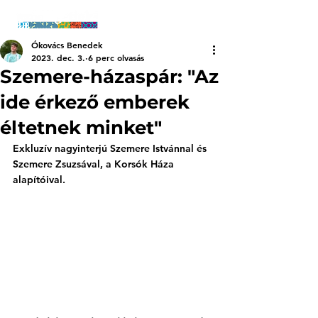
Ókovács Benedek
2023. dec. 3.
6 perc olvasás
Szemere-házaspár: "Az
ide érkező emberek
éltetnek minket"
Exkluzív nagyinterjú Szemere Istvánnal és 
Szemere Zsuzsával, a Korsók Háza 
alapítóival.