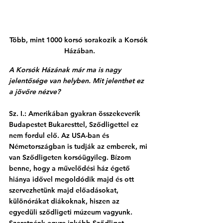
Több, mint 1000 korsó sorakozik a Korsók 
Házában.
A Korsók Házának már ma is nagy 
jelentősége van helyben. Mit jelenthet ez 
a jövőre nézve?
Sz. I.: Amerikában gyakran összekeverik 
Budapestet Bukaresttel, Sződligettel ez 
nem fordul elő. Az USA-ban és 
Németországban is tudják az emberek, mi 
van Sződligeten korsóügyileg. Bízom 
benne, hogy a művelődési ház égető 
hiánya idővel megoldódik majd és ott 
szervezhetünk majd előadásokat, 
különórákat diákoknak, hiszen az 
egyedüli sződligeti múzeum vagyunk. 
Szeretnénk egyre inkább Sződliget 