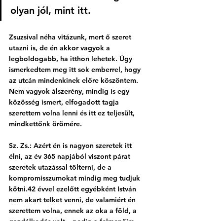
olyan jól, mint itt. 
Zsuzsival néha vitázunk, mert ő szeret 
utazni is, de én akkor vagyok a 
legboldogabb, ha itthon lehetek. Úgy 
ismerkedtem meg itt sok emberrel, hogy 
az utcán mindenkinek előre köszöntem. 
Nem vagyok álszerény, mindig is egy 
közösség ismert, elfogadott tagja 
szerettem volna lenni és itt ez teljesült, 
mindkettőnk örömére.
Sz. Zs.: Azért én is nagyon szeretek itt 
élni, az év 365 napjából viszont párat 
szeretek utazással tölterni, de a 
kompromisszumokat mindig meg tudjuk 
kötni.42 évvel ezelőtt egyébként István 
nem akart telket venni, de valamiért én 
szerettem volna, ennek az oka a föld, a 