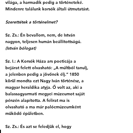
világa, a harmadik pedig a történeteké. 
Mindenre találunk korsók általi útmutatást.
Szerettétek a történelmet?
Sz. Zs.: Én bevallom, nem, de István 
nagyon, teljesen humán beállítottságú. 
(István bólogat)
Sz. I.: A Korsók Háza ars poeticája a 
bejárat felett olvasható: „A múltból tanulj, 
a jelenben pedig a jövőnek élj.” 1850 
körül mondta ezt Nagy Iván történész, a 
magyar heraldika atyja. Ő volt az, aki a 
balassagyarmati megyei múzeumot saját 
pénzén alapította. A felirat ma is 
olvasható a ma már palócmúzeumként 
működő épületben.
Sz. Zs.: És azt se feledjük el, hogy 