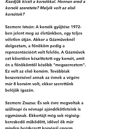
Kezdjük kicsit a korsókkal. Honnan ered a 
korsók szeretete? Melyik volt az első 
korsótok?
Szemere István: A korsók gyűjtése 1972-
ben jelent meg az életünkben, egy teljes 
véletlen útján. Akkor a Gázműveknél 
dolgoztam, a főnököm pedig a 
reprezentációért volt felelős. A Gázművek 
ezt követően készíttetett egy korsót, amit 
én a főnökömtől később "megszereztem". 
Ez volt az első korsóm. Továbbiak 
beszerzésével annak az évnek a végére 
már 8 korsóm volt, ekkor szerettünk 
beléjük igazán.
Szemere Zsuzsa: És sok évre megvoltak a 
szülinapi és névnapi ajándékötleteink is 
egymásnak. Ekkortájt még sok régiség-
kereskedő működött, idővel ők már 
minden beérkezett korsónál engem 