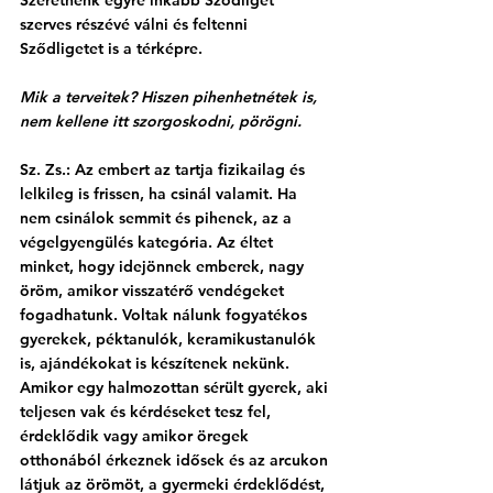
szerves részévé válni és feltenni 
Sződligetet is a térképre.
Mik a terveitek? Hiszen pihenhetnétek is, 
nem kellene itt szorgoskodni, pörögni.
Sz. Zs.: Az embert az tartja fizikailag és 
lelkileg is frissen, ha csinál valamit. Ha 
nem csinálok semmit és pihenek, az a 
végelgyengülés kategória. Az éltet 
minket, hogy idejönnek emberek, nagy 
öröm, amikor visszatérő vendégeket 
fogadhatunk. Voltak nálunk fogyatékos 
gyerekek, péktanulók, keramikustanulók 
is, ajándékokat is készítenek nekünk. 
Amikor egy halmozottan sérült gyerek, aki 
teljesen vak és kérdéseket tesz fel, 
érdeklődik vagy amikor öregek 
otthonából érkeznek idősek és az arcukon 
látjuk az örömöt, a gyermeki érdeklődést, 