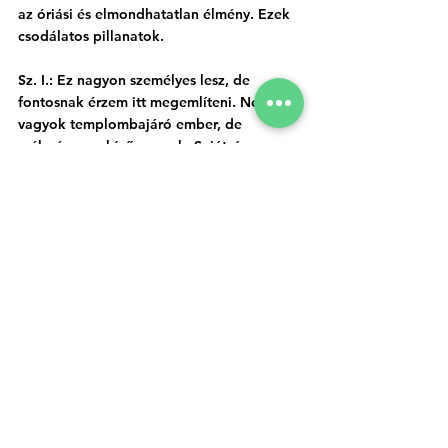
az óriási és elmondhatatlan élmény. Ezek 
csodálatos pillanatok. 
Sz. I.: Ez nagyon személyes lesz, de 
fontosnak érzem itt megemlíteni. Nem 
vagyok templombajáró ember, de 
mélységesen hívő vagyok. Sajátságos a 
kapcsolatom Istennel, minden héten 
beszélgetek vele. Nincs olyan hét, hogy 
ne adjak hálát a családomért, a 
barátaimért, azokért, akik minket 
szeretnek, azokért, akiket mi is 
szerethetünk, az életünkért és persze a 
Korsók Házáért is. A Korsók Háza az 
életünket tartalommal tölti meg. 