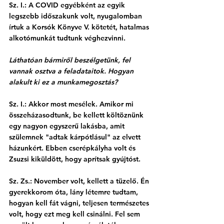
Sz. I.: A COVID egyébként az egyik 
legszebb időszakunk volt, nyugalomban 
írtuk a Korsók Könyve V. kötetét, hatalmas 
alkotómunkát tudtunk véghezvinni. 
Láthatóan bármiről beszélgetünk, fel 
vannak osztva a feladataitok. Hogyan 
alakult ki ez a munkamegosztás?
Sz. I.: Akkor most mesélek. Amikor mi 
összeházasodtunk, be kellett költöznünk 
egy nagyon egyszerű lakásba, amit 
szülemnek "adtak kárpótlásul" az elvett 
házunkért. Ebben cserépkályha volt és 
Zsuzsi kiküldött, hogy aprítsak gyújtóst.
Sz. Zs.: November volt, kellett a tüzelő. Én 
gyerekkorom óta, lány létemre tudtam, 
hogyan kell fát vágni, teljesen természetes 
volt, hogy ezt meg kell csinálni. Fel sem 