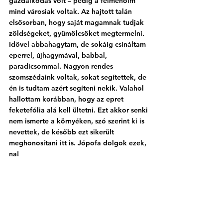
gazdálkodás volt – pedig a felmenőim 
mind városiak voltak. Az hajtott talán 
elsősorban, hogy saját magamnak tudjak 
zöldségeket, gyümölcsöket megtermelni. 
Idővel abbahagytam, de sokáig csináltam 
eperrel, újhagymával, babbal, 
paradicsommal. Nagyon rendes 
szomszédaink voltak, sokat segítettek, de 
én is tudtam azért segíteni nekik. Valahol 
hallottam korábban, hogy az epret 
feketefólia alá kell ültetni. Ezt akkor senki 
nem ismerte a környéken, szó szerint ki is 
nevettek, de később ezt sikerült 
meghonosítani itt is. Jópofa dolgok ezek, 
na!