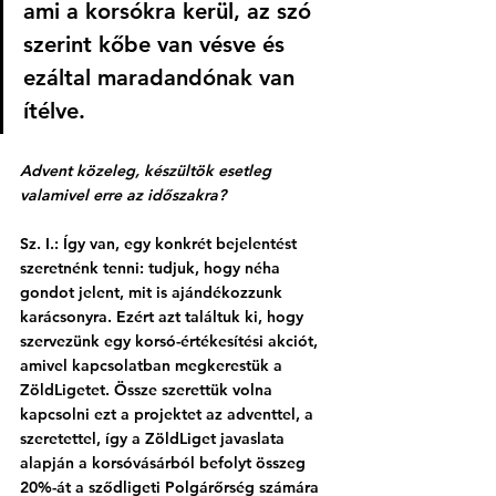
ami a korsókra kerül, az szó 
szerint kőbe van vésve és 
ezáltal maradandónak van 
ítélve.
Advent közeleg, készültök esetleg 
valamivel erre az időszakra?
Sz. I.: Így van, egy konkrét bejelentést 
szeretnénk tenni: tudjuk, hogy néha 
gondot jelent, mit is ajándékozzunk 
karácsonyra. Ezért azt találtuk ki, hogy 
szervezünk egy korsó-értékesítési akciót, 
amivel kapcsolatban megkerestük a 
ZöldLigetet. Össze szerettük volna 
kapcsolni ezt a projektet az adventtel, a 
szeretettel, így a ZöldLiget javaslata 
alapján a korsóvásárból befolyt összeg 
20%-át a sződligeti Polgárőrség számára 