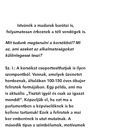
Istvánék a madarak barátai is, 
folyamatosan érkeznek a téli vendégek is.
Mit tudunk megtanulni a korsókból? Mi 
az, ami ezeket az alkalmatoságokat 
különlegessé teszi?
Sz. I.: A korsókat csoportosíthatjuk is ilyen 
szempontból. Vannak, amelyek üzenetet 
hordoznak, általában 100-150 éves óbajor 
feliratok formájában. Egy példa, ami ma 
is aktuális: „Tisztát igyál és csak az igazat 
mondd!”. Képzeljük el, ha ezt ma a 
parlamentben a képviselőknek is be 
kellene tartaniuk! Ezek a feliratok a mai 
kor emberének is utat mutatnak. A 
második típus a szimbólumok, motívumok 