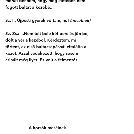
merült bennem, hogy még életében nem 
fogott baltát a kezébe...
Sz. I.: Újpesti gyerek voltam, no! 
(nevetnek)
Sz. Zs.: ...Nem telt bele két perc és jön be, 
dőlt a vér a kezéből. Kérdeztem, mi 
történt, az első baltacsapásnál eltalálta a 
kezét. Azzal védekezett, hogy sosem 
csinált még ilyet. Ez volt a felmentés. 
A korsók mesélnek.